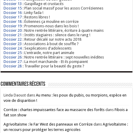
Dossier 13
: Gaspillage et crustacés
Dossier 15
: Plan social massif pour les assos Corréziennes
Dossier 16
: Linky fada !
Dossier 17
: Restons libres !
Dossier 18
: Éoliennes ça mouline en corrèze
Dossier 19
: Promenons-nous dans les bois !
Dossier 20
: Notre rentrée littéraire, écriture à quatre mains
Dossier 21
: Instits stagiaires : silence dans le rang !
Dossier 22
: Retour décalé sur notre actu 2018
Dossier 23
: Associations à bout de souffle ?
Dossier 24
: Sexplications d'adolescents
Dossier 25
: L'entraide, notre part animale
Dossier 26
: Notre rentrée littéraire : sept nouvelles inédites
Dossier 27
: La mort marchande - Et ils pompaient
Dossier 28
: Travailler pour la beauté du geste ?
Commentaires récents
Linda Daoust
dans
Au menu : les poux du pubis, ou morpions, espèce en
voie de disparition !
Corrèze : chartes impuissantes face au massacre des forêts
dans
Fibois a
fait son show
Agrivoltaïsme : le Far West des panneaux en Corrèze
dans
Agrivoltaïsme :
un recours pour protéger les terres agricoles