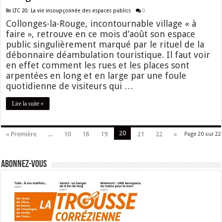
LTC 20
,
La vie insoupçonnée des espaces publics
0
Collonges-la-Rouge, incontournable village « à
faire », retrouve en ce mois d’août son espace
public singulièrement marqué par le rituel de la
débonnaire déambulation touristique. Il faut voir
en effet comment les rues et les places sont
arpentées en long et en large par une foule
quotidienne de visiteurs qui …
Lire la suite »
20
« Première
...
10
18
19
21
22
»
Page 20 sur 22
Abonnez-vous