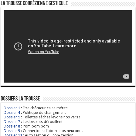
La Trousse corrézienne gesticule
Dossiers La Trousse
Dossier 1
: Être chômeur ça se mérite
Dossier 4
: Politique du changement
Dossier 5
: Toilettes sèches levons nos vers !
Dossier 7
: Les bistrots dérouillent
Dossier 8
: Pom pom pom
Dossier 9
: Connectons d'abord nos neurones
Dossier 11
: Autogestion ou con-gestion