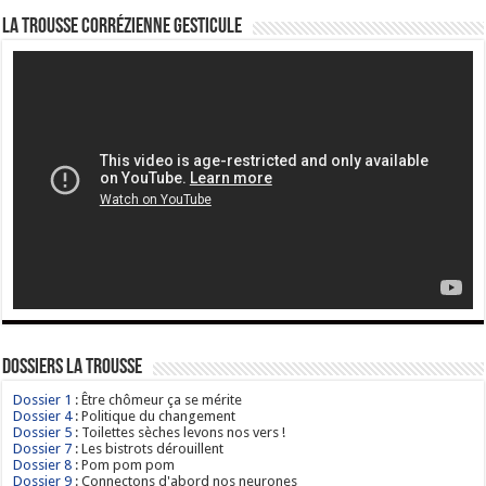
La Trousse corrézienne gesticule
Dossiers La Trousse
Dossier 1
: Être chômeur ça se mérite
Dossier 4
: Politique du changement
Dossier 5
: Toilettes sèches levons nos vers !
Dossier 7
: Les bistrots dérouillent
Dossier 8
: Pom pom pom
Dossier 9
: Connectons d'abord nos neurones