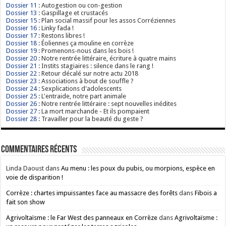
Dossier 11
: Autogestion ou con-gestion
Dossier 13
: Gaspillage et crustacés
Dossier 15
: Plan social massif pour les assos Corréziennes
Dossier 16
: Linky fada !
Dossier 17
: Restons libres !
Dossier 18
: Éoliennes ça mouline en corrèze
Dossier 19
: Promenons-nous dans les bois !
Dossier 20
: Notre rentrée littéraire, écriture à quatre mains
Dossier 21
: Instits stagiaires : silence dans le rang !
Dossier 22
: Retour décalé sur notre actu 2018
Dossier 23
: Associations à bout de souffle ?
Dossier 24
: Sexplications d'adolescents
Dossier 25
: L'entraide, notre part animale
Dossier 26
: Notre rentrée littéraire : sept nouvelles inédites
Dossier 27
: La mort marchande - Et ils pompaient
Dossier 28
: Travailler pour la beauté du geste ?
Commentaires récents
Linda Daoust
dans
Au menu : les poux du pubis, ou morpions, espèce en
voie de disparition !
Corrèze : chartes impuissantes face au massacre des forêts
dans
Fibois a
fait son show
Agrivoltaïsme : le Far West des panneaux en Corrèze
dans
Agrivoltaïsme :