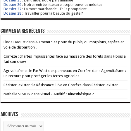
Dossier 25
: L'entraide, notre part animale
Dossier 26
: Notre rentrée littéraire : sept nouvelles inédites
Dossier 27
: La mort marchande - Et ils pompaient
Dossier 28
: Travailler pour la beauté du geste ?
Commentaires récents
Linda Daoust
dans
Au menu : les poux du pubis, ou morpions, espèce en
voie de disparition !
Corrèze : chartes impuissantes face au massacre des forêts
dans
Fibois a
fait son show
Agrivoltaïsme : le Far West des panneaux en Corrèze
dans
Agrivoltaïsme :
un recours pour protéger les terres agricoles
Résister, exister : la Résistance juive en Corrèze
dans
Résister, exister
Nathalie SIMON
dans
Visuel ? Auditif ? Kinesthésique ?
ARCHIVES
ARCHIVES