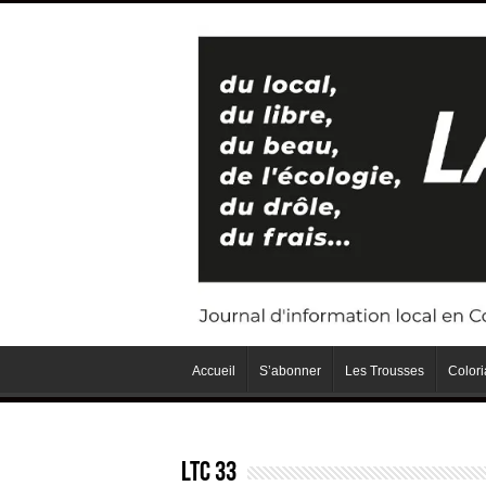
Accueil
S’abonner
Les Trousses
Color
LTC 33