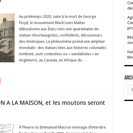
Cor
des
Au printemps 2020, suite à la mort de George
Agr
Floyd, le mouvement Black Lives Matter
Co
pro
déboulonne aux États-Unis une quarantaine de
statues d’esclavagistes, confédérés, découvreurs
Rés
des Amériques. Le phénomène prend une ampleur
da
mondiale : des statues liées aux histoires coloniales
Na
tombent, sont contestées ou « vandalisées » en
Kin
Angleterre, au Canada, en Afrique du …
ARC
AR
ON A LA MAISON, et les moutons seront
À l’heure où Emmanuel Macron envisage d’interdire