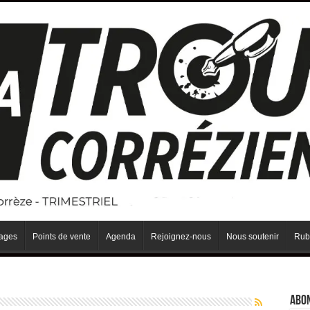
iages
Points de vente
Agenda
Rejoignez-nous
Nous soutenir
Rub
Abo