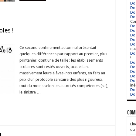
Dos
Dos
Dos
Dos
Cor
Dos
oles !
Dos
Dos
Dos
Dos
Ce second confinement automnal présentait
qua
Dos
quelques différences par rapport au premier, plus
!
printanier, dont une de taille : les établissements
Dos
scolaires sont restés ouverts, accueillant
Dos
Dos
massivement leurs élèves (nos enfants, en fait) au
Dos
prix d’un protocole sanitaire des plus rigoureux,
Dos
iné
tout du moins selon les autorités compétentes (sic),
Dos
le sinistre …
Dos
Com
Lin
ou 
l