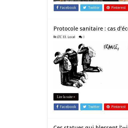
Facebook
Twitter
Pinterest
Protocole sanitaire : cas d’éc
LTC 33
,
Local
0
Lire la suite »
Facebook
Twitter
Pinterest
Ces statues qui blessent l’œi