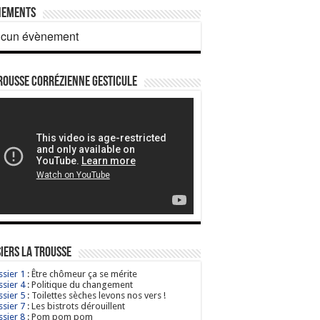
nements
cun évènement
rousse corrézienne gesticule
iers La Trousse
sier 1
: Être chômeur ça se mérite
sier 4
: Politique du changement
sier 5
: Toilettes sèches levons nos vers !
sier 7
: Les bistrots dérouillent
sier 8
: Pom pom pom