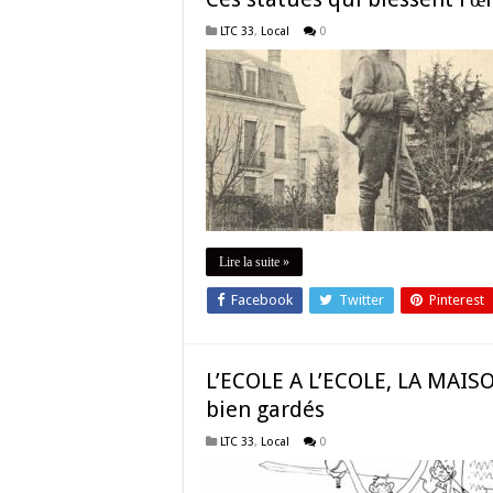
LTC 33
,
Local
0
Lire la suite »
Facebook
Twitter
Pinterest
L’ECOLE A L’ECOLE, LA MAIS
bien gardés
LTC 33
,
Local
0