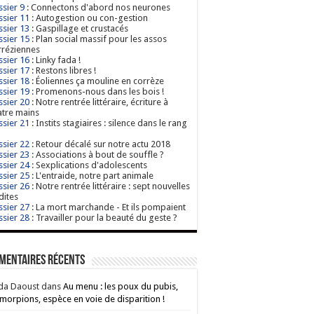
sier 9
: Connectons d'abord nos neurones
sier 11
: Autogestion ou con-gestion
sier 13
: Gaspillage et crustacés
sier 15
: Plan social massif pour les assos
réziennes
sier 16
: Linky fada !
sier 17
: Restons libres !
sier 18
: Éoliennes ça mouline en corrèze
sier 19
: Promenons-nous dans les bois !
sier 20
: Notre rentrée littéraire, écriture à
tre mains
sier 21
: Instits stagiaires : silence dans le rang
sier 22
: Retour décalé sur notre actu 2018
sier 23
: Associations à bout de souffle ?
sier 24
: Sexplications d'adolescents
sier 25
: L'entraide, notre part animale
sier 26
: Notre rentrée littéraire : sept nouvelles
dites
sier 27
: La mort marchande - Et ils pompaient
sier 28
: Travailler pour la beauté du geste ?
mentaires récents
da Daoust
dans
Au menu : les poux du pubis,
morpions, espèce en voie de disparition !