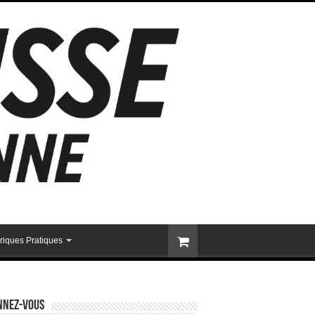
riques Pratiques
nnez-vous