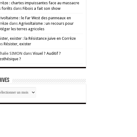
rèze : chartes impuissantes face au massacre
 forêts
dans
Fibois a fait son show
ivoltaïsme : le Far West des panneaux en
rrèze
dans
Agrivoltaïsme : un recours pour
téger les terres agricoles
ister, exister : la Résistance juive en Corrèze
ns
Résister, exister
thalie SIMON
dans
Visuel ? Auditif ?
esthésique ?
HIVES
CHIVES