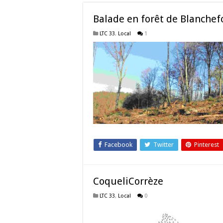
Balade en forêt de Blanchef
LTC 33
,
Local
1
Facebook
Twitter
Pinterest
CoqueliCorrèze
LTC 33
,
Local
0