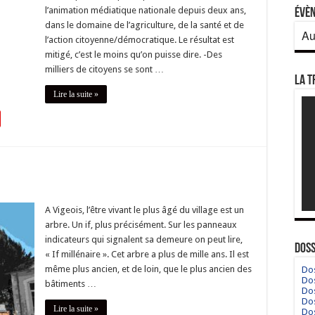
l’animation médiatique nationale depuis deux ans,
Évè
dans le domaine de l’agriculture, de la santé et de
Au
l’action citoyenne/démocratique. Le résultat est
mitigé, c’est le moins qu’on puisse dire. -Des
milliers de citoyens se sont …
La T
Lire la suite »
A Vigeois, l’être vivant le plus âgé du village est un
arbre. Un if, plus précisément. Sur les panneaux
indicateurs qui signalent sa demeure on peut lire,
Doss
« If millénaire ». Cet arbre a plus de mille ans. Il est
même plus ancien, et de loin, que le plus ancien des
Dos
Dos
bâtiments …
Dos
Dos
Lire la suite »
Dos