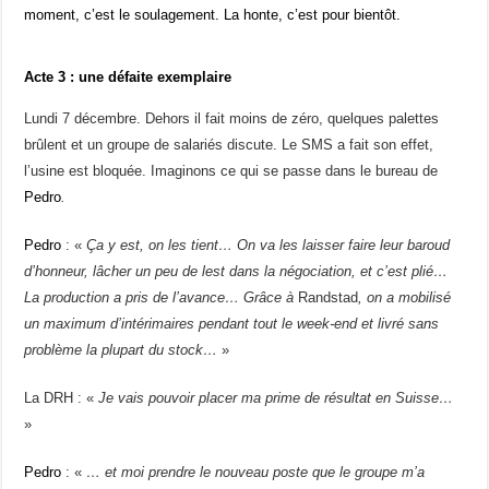
moment, c’est le soulagement. La honte, c’est pour bientôt.
Acte 3 : une défaite exemplaire
Lundi 7 décembre. Dehors il fait moins de zéro, quelques palettes
brûlent et un groupe de salariés discute. Le SMS a fait son effet,
l’usine est bloquée. Imaginons ce qui se passe dans le bureau de
Pedro
.
Pedro
: «
Ça y est, on les tient… On va les laisser faire leur baroud
d’honneur, lâcher un peu de lest dans la négociation, et c’est plié…
La production a pris de l’avance… Grâce
à
Randstad
, on a mobilisé
un maximum d’intérimaires pendant tout le week-end et livré sans
problème la plupart du stock…
»
La DRH : «
Je
vais pouvoir placer ma prime de résultat en Suisse…
»
Pedro
: «
… et moi prendre le nouveau poste
que le grou
pe m’a