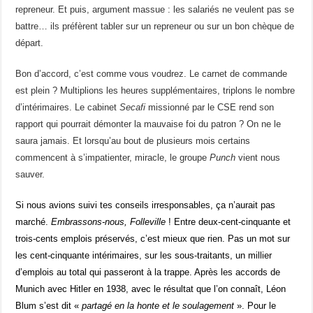
repreneur. Et puis, argument massue : les salariés ne veulent pas se
battre… ils préfèrent tabler sur un repreneur ou sur un bon chèque de
départ.
Bon d’accord, c’est comme vous voudrez. Le carnet de commande
est plein ? Multiplions les heures supplémentaires, triplons le nombre
d’intérimaires. Le cabinet
Secafi
missionné par le CSE rend son
rapport qui pourrait démonter la mauvaise foi du patron ? On ne le
saura jamais. Et lorsqu’au bout de plusieurs mois certains
commencent à s’impatienter, miracle, le groupe
Punch
vient nous
sauver.
Si nous avions suivi tes conseils irresponsables, ça n’aurait pas
marché.
Embrassons-nous, Folleville
! Entre deux-cent-cinquante et
trois-cents emplois préservés, c’est mieux que rien. Pas un mot sur
les cent-cinquante intérimaires, sur les sous-traitants, un millier
d’emplois au total qui passeront à la trappe. Après les accords de
Munich avec Hitler en 1938, avec le résultat que l’on connaît, Léon
Blum s’est dit «
partagé en la honte et le soulagement
». Pour le