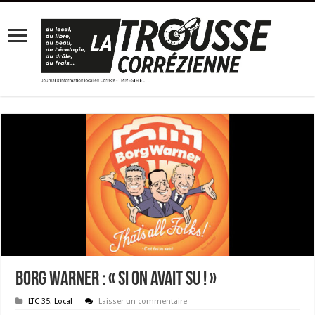
Borg Warner : « Si on avait su ! »
LTC 35
,
Local
Laisser un commentaire