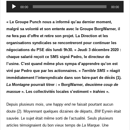
Lecteur
00:00
00:00
audio
« Le Groupe Punch nous a informé qu’au dernier moment,
malgré sa volonté et son entente avec le Groupe BorgWarner, il
ne fera pas d’offre et retire son projet. La Direction et les
organisations syndicales se rencontreront pour continuer les
négociations du PSE dès lundi 9h30. »
Jeudi 3 décembre 2020 :
chaque salarié reçoit ce SMS signé Pedro, le directeur de
l’usine. C’est quand même plus sympa d’apprendre qu’on est
viré par Pedro que par les actionnaires. «
Terrible SMS
» réagit
immédiatement l’intersyndicale dans son faire-part de décès (1).
La Montagne
pourrait titrer : « BorgWarner
, deuxième coup de
massue
». Les collectivités locales s’estiment «
trahies
».
Depuis plusieurs mois, une
happy end
ne faisait pourtant aucun
doute (2). Moyennant quelques dizaines de départs,
BW
Eyrein était
sauvée. Le sujet était même sorti de l’actualité. Seuls plusieurs
articles témoignaient du bon vieux temps de
La Marque
. Une