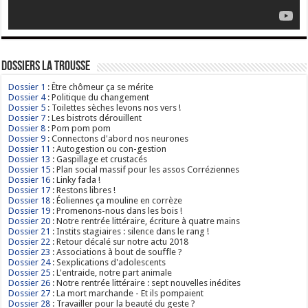
Dossiers La Trousse
Dossier 1
: Être chômeur ça se mérite
Dossier 4
: Politique du changement
Dossier 5
: Toilettes sèches levons nos vers !
Dossier 7
: Les bistrots dérouillent
Dossier 8
: Pom pom pom
Dossier 9
: Connectons d'abord nos neurones
Dossier 11
: Autogestion ou con-gestion
Dossier 13
: Gaspillage et crustacés
Dossier 15
: Plan social massif pour les assos Corréziennes
Dossier 16
: Linky fada !
Dossier 17
: Restons libres !
Dossier 18
: Éoliennes ça mouline en corrèze
Dossier 19
: Promenons-nous dans les bois !
Dossier 20
: Notre rentrée littéraire, écriture à quatre mains
Dossier 21
: Instits stagiaires : silence dans le rang !
Dossier 22
: Retour décalé sur notre actu 2018
Dossier 23
: Associations à bout de souffle ?
Dossier 24
: Sexplications d'adolescents
Dossier 25
: L'entraide, notre part animale
Dossier 26
: Notre rentrée littéraire : sept nouvelles inédites
Dossier 27
: La mort marchande - Et ils pompaient
Dossier 28
: Travailler pour la beauté du geste ?