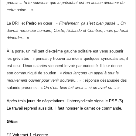
promis… tu te souviens que le président est un ancien directeur de
cette usine…
»
La DRH et
Pedro
en cœur : «
Fi
nalement, ça s’est bien p
assé… On
devrait remercier Lemaire, Coste, Hollande et Combes, mais ça ferait
désordre…
».
À la porte, un militant d’extrême gauche solitaire est venu soutenir
les grévistes ; il pensait y trouver au moins quelques syndicalistes, il
est seul. Deux salariés viennent le voir par curiosité. Il leur donne
son communiqué de soutien : «
No
us lançons un appel à tout le
mouvement ouvrier pour venir soutenir…
» ; réponse désabusée des
salariés présents : «
O
n s’est bien fait avoir… si on avait su…
».
Après trois jours de négociations, l’intersyndicale signe le PSE (5).
Le travail reprend aussitôt, il faut honorer le carnet de commande.
Gilles
(1) Voir tract 1 ci-contre.