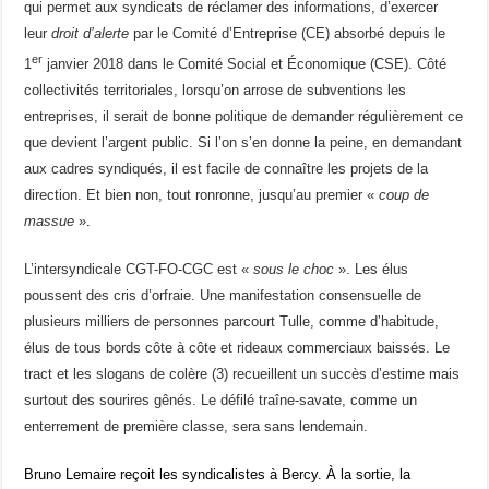
qui permet aux syndicats de réclamer des informations, d’exercer
leur
droit d’alerte
par le Comité d’Entreprise (CE) absorbé depuis le
er
1
janvier 2018 dans le Comité Social et Économique (CSE). Côté
collectivités territoriales, lorsqu’on arrose de subventions les
entreprises, il serait de bonne politique de demander régulièrement ce
que devient l’argent public. Si l’on s’en donne la peine, en demandant
aux cadres syndiqués, il est facile de connaître les projets de la
direction. Et bien non, tout ronronne, jusqu’au premier «
coup de
massue
»
.
L’intersyndicale CGT-FO-CGC est «
sous le choc
». Les élus
poussent des cris d’orfraie. Une manifestation consensuelle de
plusieurs milliers de personnes parcourt Tulle, comme d’habitude,
élus de tous bords côte à côte et rideaux commerciaux baissés. Le
tract et les slogans de colère (3) recueillent un succès d’estime mais
surtout des sourires gênés. Le défilé traîne-savate, comme un
enterrement de première classe, sera sans lendemain.
Bruno Lemaire reçoit les syndicalistes à Bercy. À la sortie, la