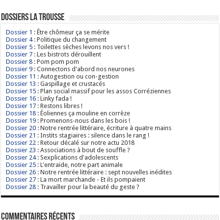
Dossiers La Trousse
Dossier 1
: Être chômeur ça se mérite
Dossier 4
: Politique du changement
Dossier 5
: Toilettes sèches levons nos vers !
Dossier 7
: Les bistrots dérouillent
Dossier 8
: Pom pom pom
Dossier 9
: Connectons d'abord nos neurones
Dossier 11
: Autogestion ou con-gestion
Dossier 13
: Gaspillage et crustacés
Dossier 15
: Plan social massif pour les assos Corréziennes
Dossier 16
: Linky fada !
Dossier 17
: Restons libres !
Dossier 18
: Éoliennes ça mouline en corrèze
Dossier 19
: Promenons-nous dans les bois !
Dossier 20
: Notre rentrée littéraire, écriture à quatre mains
Dossier 21
: Instits stagiaires : silence dans le rang !
Dossier 22
: Retour décalé sur notre actu 2018
Dossier 23
: Associations à bout de souffle ?
Dossier 24
: Sexplications d'adolescents
Dossier 25
: L'entraide, notre part animale
Dossier 26
: Notre rentrée littéraire : sept nouvelles inédites
Dossier 27
: La mort marchande - Et ils pompaient
Dossier 28
: Travailler pour la beauté du geste ?
Commentaires récents