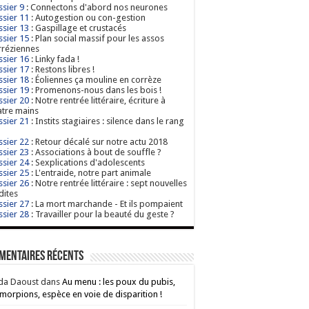
sier 9
: Connectons d'abord nos neurones
sier 11
: Autogestion ou con-gestion
sier 13
: Gaspillage et crustacés
sier 15
: Plan social massif pour les assos
réziennes
sier 16
: Linky fada !
sier 17
: Restons libres !
sier 18
: Éoliennes ça mouline en corrèze
sier 19
: Promenons-nous dans les bois !
sier 20
: Notre rentrée littéraire, écriture à
tre mains
sier 21
: Instits stagiaires : silence dans le rang
sier 22
: Retour décalé sur notre actu 2018
sier 23
: Associations à bout de souffle ?
sier 24
: Sexplications d'adolescents
sier 25
: L'entraide, notre part animale
sier 26
: Notre rentrée littéraire : sept nouvelles
dites
sier 27
: La mort marchande - Et ils pompaient
sier 28
: Travailler pour la beauté du geste ?
mentaires récents
da Daoust
dans
Au menu : les poux du pubis,
morpions, espèce en voie de disparition !