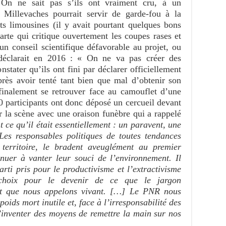
 On ne sait pas s’ils ont vraiment cru, à un
illevaches pourrait servir de garde-fou à la
êts limousines (il y avait pourtant quelques bons
arte qui critique ouvertement les coupes rases et
un conseil scientifique défavorable au projet, ou
éclarait en 2016 : « On ne va pas créer des
stater qu’ils ont fini par déclarer officiellement
après avoir tenté tant bien que mal d’obtenir son
 finalement se retrouver face au camouflet d’une
 participants ont donc déposé un cercueil devant
 la scène avec une oraison funèbre qui a rappelé
 ce qu’il était essentiellement : un paravent, une
Les responsables politiques de toutes tendances
 territoire, le bradent aveuglément au premier
inuer à vanter leur souci de l’environnement. Il
rti pris pour le productivisme et l’extractivisme
 choix pour le devenir de ce que le jargon
t que nous appelons vivant. […] Le PNR nous
oids mort inutile et, face à l’irresponsabilité des
d’inventer des moyens de remettre la main sur nos