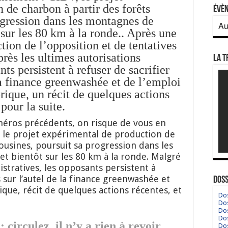
 de charbon à partir des forêts
Évè
ogression dans les montagnes de
Au
sur les 80 km à la ronde.. Après une
ion de l’opposition et de tentatives
près les ultimes autorisations
La T
ts persistent à refuser de sacrifier
 la finance greenwashée et de l’emploi
orique, un récit de quelques actions
 pour la suite.
méros précédents, on risque de vous en
 le projet expérimental de production de
ousines, poursuit sa progression dans les
t bientôt sur les 80 km à la ronde. Malgré
istratives, les opposants persistent à
s sur l’autel de la finance greenwashée et
Doss
rique, récit de quelques actions récentes, et
Dos
Dos
Dos
Dos
 circulez, il n’y a rien à revoir
Dos