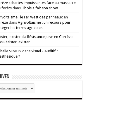
rèze : chartes impuissantes face au massacre
 forêts
dans
Fibois a fait son show
ivoltaïsme : le Far West des panneaux en
rrèze
dans
Agrivoltaïsme : un recours pour
téger les terres agricoles
ister, exister : la Résistance juive en Corrèze
ns
Résister, exister
thalie SIMON
dans
Visuel ? Auditif ?
esthésique ?
HIVES
CHIVES