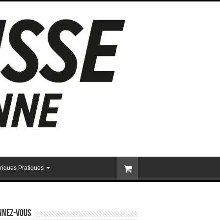
riques Pratiques
nnez-vous