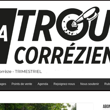
iages
Points de vente
Agenda
Rejoignez-nous
Nous soutenir
Rub
Abo