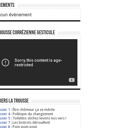
nements
cun évènement
rousse corrézienne gesticule
iers La Trousse
sier 1
: Être chômeur ça se mérite
sier 4
: Politique du changement
sier 5
: Toilettes sèches levons nos vers !
sier 7
: Les bistrots dérouillent
sier 8
: Pom pom pom