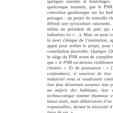
quelques souches et branchages.
quelconque moment, que le PNR M
convoitise gaudriesque sur les for
présages : un projet de nouvelle ch
défend une sylviculture raisonnée, 
même un président du parc qui d
industries ici »…). Mais on peut con
la mort clinique de l’institution, 
appui pour arrêter le projet, pour
contribution
favorable
. Quelque 150
le siège du PNR avant de compléter
que
« le PNR est devenu visiblement
chimère »
. Et de poursuivre :
« [
confondues], si soucieux de leur
industriel venu et voudraient cont
leur faut désormais assumer leur pa
au mépris des habitants, leur
technocratique nomme biomasse e
laisse seuls, mais débarrassés d’un p
responsables, devant la nécessité 
lieux de vie. »