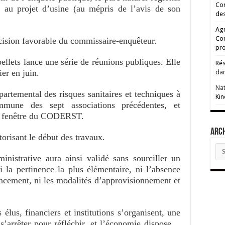
Cor
e au projet d’usine (au mépris de l’avis de son
des
Agr
Co
cision favorable du commissaire-enquêteur.
pro
llets lance une série de réunions publiques. Elle
Rés
ier en juin.
da
Na
artemental des risques sanitaires et techniques à
Kin
mmune des sept associations précédentes, et
es fenêtre du CODERST.
ARC
torisant le début des travaux.
AR
nistrative aura ainsi validé sans sourciller un
ni la pertinence la plus élémentaire, ni l’absence
ancement, ni les modalités d’approvisionnement et
s élus, financiers et institutions s’organisent, une
 s’arrêter pour réfléchir, et l’économie dispose…