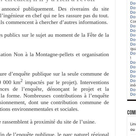
Dos
Dos
annoncé publiquement. Des riverains du site
Dos
’ingénieur en chef qui ne les rassure pas du tout.
Dos
 ils commencent à chercher d’autres informations.
Cor
Dos
Dos
 publics sur le sujet au moment de la Fête de la
Dos
Dos
Dos
qua
Dos
iation Non à la Montagne-pellets et organisation
!
Dos
Dos
Dos
re d’enquête publique sur la seule commune de
Dos
2
Dos
20 000 km
impactés par le projet). Interventions
iné
ences de l’enquête, dénonçant le projet et la
Dos
Dos
la forme. Nombreuses contributions à l’enquête
visionnement, dont une contribution commune de
tions environnementales et sociales.
Com
rassemblent à proximité du site de l’usine.
Lin
ou 
in de l’enquête publique, le parc naturel régional