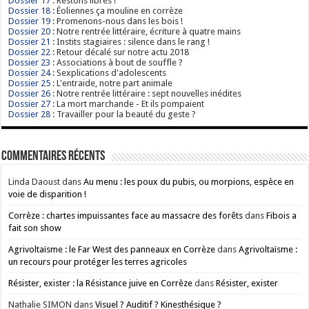
Dossier 17
: Restons libres !
Dossier 18
: Éoliennes ça mouline en corrèze
Dossier 19
: Promenons-nous dans les bois !
Dossier 20
: Notre rentrée littéraire, écriture à quatre mains
Dossier 21
: Instits stagiaires : silence dans le rang !
Dossier 22
: Retour décalé sur notre actu 2018
Dossier 23
: Associations à bout de souffle ?
Dossier 24
: Sexplications d'adolescents
Dossier 25
: L'entraide, notre part animale
Dossier 26
: Notre rentrée littéraire : sept nouvelles inédites
Dossier 27
: La mort marchande - Et ils pompaient
Dossier 28
: Travailler pour la beauté du geste ?
Commentaires récents
Linda Daoust
dans
Au menu : les poux du pubis, ou morpions, espèce en
voie de disparition !
Corrèze : chartes impuissantes face au massacre des forêts
dans
Fibois a
fait son show
Agrivoltaïsme : le Far West des panneaux en Corrèze
dans
Agrivoltaïsme :
un recours pour protéger les terres agricoles
Résister, exister : la Résistance juive en Corrèze
dans
Résister, exister
Nathalie SIMON
dans
Visuel ? Auditif ? Kinesthésique ?