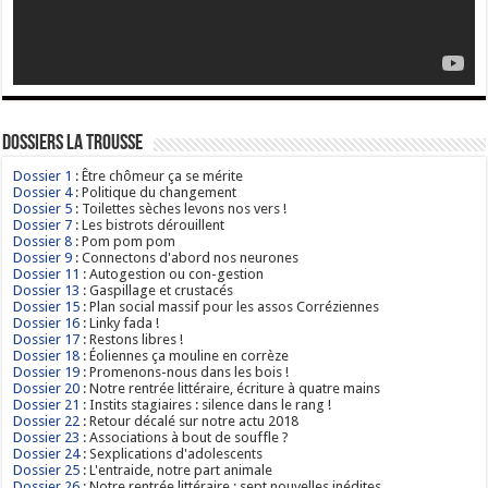
Dossiers La Trousse
Dossier 1
: Être chômeur ça se mérite
Dossier 4
: Politique du changement
Dossier 5
: Toilettes sèches levons nos vers !
Dossier 7
: Les bistrots dérouillent
Dossier 8
: Pom pom pom
Dossier 9
: Connectons d'abord nos neurones
Dossier 11
: Autogestion ou con-gestion
Dossier 13
: Gaspillage et crustacés
Dossier 15
: Plan social massif pour les assos Corréziennes
Dossier 16
: Linky fada !
Dossier 17
: Restons libres !
Dossier 18
: Éoliennes ça mouline en corrèze
Dossier 19
: Promenons-nous dans les bois !
Dossier 20
: Notre rentrée littéraire, écriture à quatre mains
Dossier 21
: Instits stagiaires : silence dans le rang !
Dossier 22
: Retour décalé sur notre actu 2018
Dossier 23
: Associations à bout de souffle ?
Dossier 24
: Sexplications d'adolescents
Dossier 25
: L'entraide, notre part animale
Dossier 26
: Notre rentrée littéraire : sept nouvelles inédites