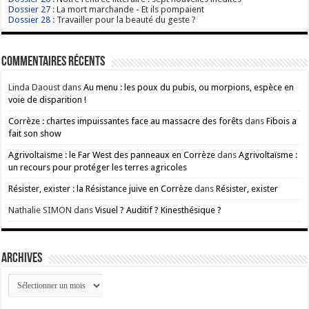
Dossier 27
: La mort marchande - Et ils pompaient
Dossier 28
: Travailler pour la beauté du geste ?
Commentaires récents
Linda Daoust
dans
Au menu : les poux du pubis, ou morpions, espèce en
voie de disparition !
Corrèze : chartes impuissantes face au massacre des forêts
dans
Fibois a
fait son show
Agrivoltaïsme : le Far West des panneaux en Corrèze
dans
Agrivoltaïsme :
un recours pour protéger les terres agricoles
Résister, exister : la Résistance juive en Corrèze
dans
Résister, exister
Nathalie SIMON
dans
Visuel ? Auditif ? Kinesthésique ?
ARCHIVES
ARCHIVES