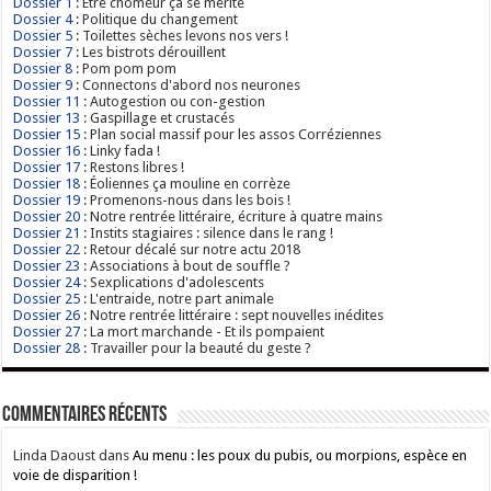
Dossier 1
: Être chômeur ça se mérite
Dossier 4
: Politique du changement
Dossier 5
: Toilettes sèches levons nos vers !
Dossier 7
: Les bistrots dérouillent
Dossier 8
: Pom pom pom
Dossier 9
: Connectons d'abord nos neurones
Dossier 11
: Autogestion ou con-gestion
Dossier 13
: Gaspillage et crustacés
Dossier 15
: Plan social massif pour les assos Corréziennes
Dossier 16
: Linky fada !
Dossier 17
: Restons libres !
Dossier 18
: Éoliennes ça mouline en corrèze
Dossier 19
: Promenons-nous dans les bois !
Dossier 20
: Notre rentrée littéraire, écriture à quatre mains
Dossier 21
: Instits stagiaires : silence dans le rang !
Dossier 22
: Retour décalé sur notre actu 2018
Dossier 23
: Associations à bout de souffle ?
Dossier 24
: Sexplications d'adolescents
Dossier 25
: L'entraide, notre part animale
Dossier 26
: Notre rentrée littéraire : sept nouvelles inédites
Dossier 27
: La mort marchande - Et ils pompaient
Dossier 28
: Travailler pour la beauté du geste ?
Commentaires récents
Linda Daoust
dans
Au menu : les poux du pubis, ou morpions, espèce en
voie de disparition !