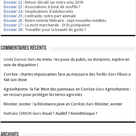
Dossier 22
: Retour décalé sur notre actu 2018
Dossier 23
: Associations à bout de souffle ?
Dossier 24
: Sexplications d'adolescents
Dossier 25
: L'entraide, notre part animale
Dossier 26
: Notre rentrée littéraire : sept nouvelles inédites
Dossier 27
: La mort marchande - Et ils pompaient
Dossier 28
: Travailler pour la beauté du geste ?
Commentaires récents
Linda Daoust
dans
Au menu : les poux du pubis, ou morpions, espèce en
voie de disparition !
Corrèze : chartes impuissantes face au massacre des forêts
dans
Fibois a
fait son show
Agrivoltaïsme : le Far West des panneaux en Corrèze
dans
Agrivoltaïsme :
un recours pour protéger les terres agricoles
Résister, exister : la Résistance juive en Corrèze
dans
Résister, exister
Nathalie SIMON
dans
Visuel ? Auditif ? Kinesthésique ?
ARCHIVES