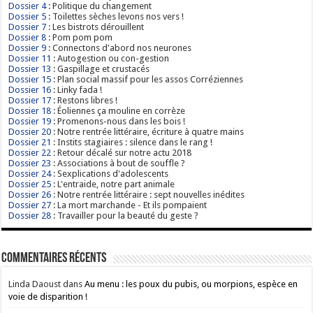
Dossier 4
: Politique du changement
Dossier 5
: Toilettes sèches levons nos vers !
Dossier 7
: Les bistrots dérouillent
Dossier 8
: Pom pom pom
Dossier 9
: Connectons d'abord nos neurones
Dossier 11
: Autogestion ou con-gestion
Dossier 13
: Gaspillage et crustacés
Dossier 15
: Plan social massif pour les assos Corréziennes
Dossier 16
: Linky fada !
Dossier 17
: Restons libres !
Dossier 18
: Éoliennes ça mouline en corrèze
Dossier 19
: Promenons-nous dans les bois !
Dossier 20
: Notre rentrée littéraire, écriture à quatre mains
Dossier 21
: Instits stagiaires : silence dans le rang !
Dossier 22
: Retour décalé sur notre actu 2018
Dossier 23
: Associations à bout de souffle ?
Dossier 24
: Sexplications d'adolescents
Dossier 25
: L'entraide, notre part animale
Dossier 26
: Notre rentrée littéraire : sept nouvelles inédites
Dossier 27
: La mort marchande - Et ils pompaient
Dossier 28
: Travailler pour la beauté du geste ?
Commentaires récents
Linda Daoust
dans
Au menu : les poux du pubis, ou morpions, espèce en
voie de disparition !