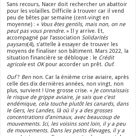
Sans recours, Nacer doit rechercher un abattoir
pour les volailles. Difficile à trouver car il vend
peu de bêtes par semaine (cent‑vingt en
moyenne) : «
V
ous êtes gentils, mais non, on ne
peut pas vous prendre.
» Il y arrive. Et,
accompagné par l’association
Solidarités
paysans
(4), s’attelle à essayer de trouver les
moyens de finaliser son bâtiment. Mars 2022, la
situation financière se débloque : le
Crédit
a
gricole
est
O
K
pour accorder un prêt.
Ouf
.
Ouf
?
Ben
non. Car la énième crise aviaire, après
celle des dix dernières années, non vingt, non
plus, survient ! Une grosse crise. «
Je connaissais
le risque de grippe aviaire, je sais que c’est
endémique, cela touche plutôt les canards, dans
le Gers, les Landes, là où il y a des grosses
concentrations d’animaux, avec beaucoup de
mouvements. Ici, les voisins sont loin, il y a peu
de mouvements.
D
ans les petits élevages, il y a