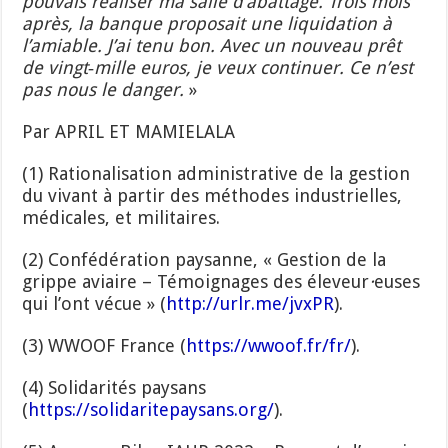
pouvais réaliser ma salle d’abattage. Trois mois
après, la banque proposait une liquidation à
l’amiable. J’ai tenu bon. Avec un nouveau prêt
de vingt‑mille euros, je veux continuer. Ce n’est
pas nous le danger.
»
Par APRIL ET MAMIELALA
(1) Rationalisation administrative de la gestion
du vivant à partir des méthodes industrielles,
médicales, et militaires.
(2) Confédération paysanne, « Gestion de la
grippe aviaire – Témoignages des éleveur
·
euses
qui l’ont vécue » (
http://urlr.me/jvxPR
).
(3) WWOOF France (
https://wwoof.fr/fr/
).
(4) Solidarités paysans
(
https://solidaritepaysans.org/
).