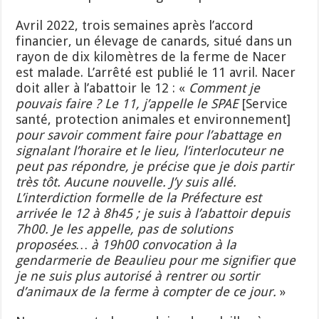
Avril 2022, trois semaines après l’accord
financier, un élevage de canards, situé dans un
rayon de dix kilomètres de la ferme de Nacer
est malade. L’arrêté est publié le 11 avril. Nacer
doit aller à l’abattoir le 12 : «
Comment je
pouvais f
aire ? Le 11,
j’appelle
le
SPAE
[Service
santé, protection animales et environnement]
p
our savoir comment faire pour l’abattage en
signalant l’horaire et le lieu, l’interlocuteur ne
peut pas répondre,
je précise que
je dois partir
très tôt. Aucune nouvelle.
J’y suis allé.
L’interdiction formelle de la
P
réfecture est
arrivée l
e
12 à 8h
45 ; je suis à l’abattoir depuis
7h
00
.
Je les appelle, pas de solutions
proposées…
à 19
h00
convocation à la
gendarmerie de Beaulieu pour me signifier que
je ne suis plus autorisé à rentrer ou sortir
d’animaux de la ferme à compter de ce jour.
»