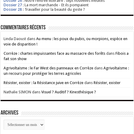
Dossier 26
: Notre rentrée littéraire : sept nouvelles inédites
Dossier 27
: La mort marchande - Et ils pompaient
Dossier 28
: Travailler pour la beauté du geste ?
Commentaires récents
Linda Daoust
dans
Au menu : les poux du pubis, ou morpions, espèce en
voie de disparition !
Corrèze : chartes impuissantes face au massacre des forêts
dans
Fibois a
fait son show
Agrivoltaïsme : le Far West des panneaux en Corrèze
dans
Agrivoltaïsme :
un recours pour protéger les terres agricoles
Résister, exister : la Résistance juive en Corrèze
dans
Résister, exister
Nathalie SIMON
dans
Visuel ? Auditif ? Kinesthésique ?
ARCHIVES
ARCHIVES