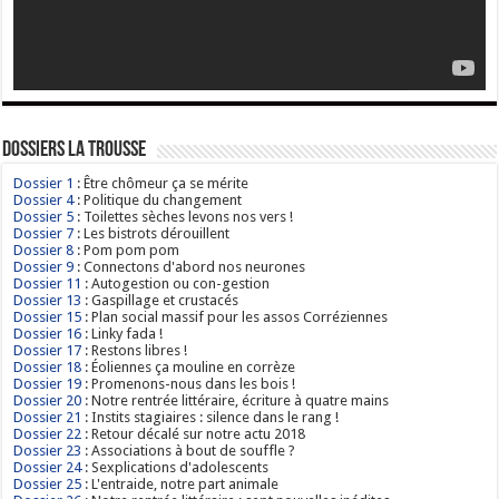
Dossiers La Trousse
Dossier 1
: Être chômeur ça se mérite
Dossier 4
: Politique du changement
Dossier 5
: Toilettes sèches levons nos vers !
Dossier 7
: Les bistrots dérouillent
Dossier 8
: Pom pom pom
Dossier 9
: Connectons d'abord nos neurones
Dossier 11
: Autogestion ou con-gestion
Dossier 13
: Gaspillage et crustacés
Dossier 15
: Plan social massif pour les assos Corréziennes
Dossier 16
: Linky fada !
Dossier 17
: Restons libres !
Dossier 18
: Éoliennes ça mouline en corrèze
Dossier 19
: Promenons-nous dans les bois !
Dossier 20
: Notre rentrée littéraire, écriture à quatre mains
Dossier 21
: Instits stagiaires : silence dans le rang !
Dossier 22
: Retour décalé sur notre actu 2018
Dossier 23
: Associations à bout de souffle ?
Dossier 24
: Sexplications d'adolescents
Dossier 25
: L'entraide, notre part animale