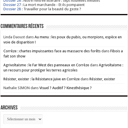
Dossier 26
: Notre rentrée littéraire : sept nouvelles inédites
Dossier 27
: La mort marchande - Et ils pompaient
Dossier 28
: Travailler pour la beauté du geste ?
Commentaires récents
Linda Daoust
dans
Au menu : les poux du pubis, ou morpions, espèce en
voie de disparition !
Corrèze : chartes impuissantes face au massacre des forêts
dans
Fibois a
fait son show
Agrivoltaïsme : le Far West des panneaux en Corrèze
dans
Agrivoltaïsme :
un recours pour protéger les terres agricoles
Résister, exister : la Résistance juive en Corrèze
dans
Résister, exister
Nathalie SIMON
dans
Visuel ? Auditif ? Kinesthésique ?
ARCHIVES
ARCHIVES