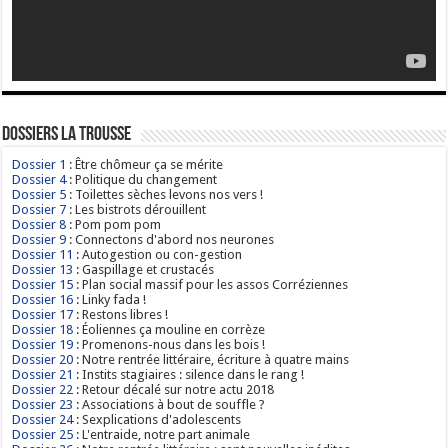
Dossiers La Trousse
Dossier 1
: Être chômeur ça se mérite
Dossier 4
: Politique du changement
Dossier 5
: Toilettes sèches levons nos vers !
Dossier 7
: Les bistrots dérouillent
Dossier 8
: Pom pom pom
Dossier 9
: Connectons d'abord nos neurones
Dossier 11
: Autogestion ou con-gestion
Dossier 13
: Gaspillage et crustacés
Dossier 15
: Plan social massif pour les assos Corréziennes
Dossier 16
: Linky fada !
Dossier 17
: Restons libres !
Dossier 18
: Éoliennes ça mouline en corrèze
Dossier 19
: Promenons-nous dans les bois !
Dossier 20
: Notre rentrée littéraire, écriture à quatre mains
Dossier 21
: Instits stagiaires : silence dans le rang !
Dossier 22
: Retour décalé sur notre actu 2018
Dossier 23
: Associations à bout de souffle ?
Dossier 24
: Sexplications d'adolescents
Dossier 25
: L'entraide, notre part animale