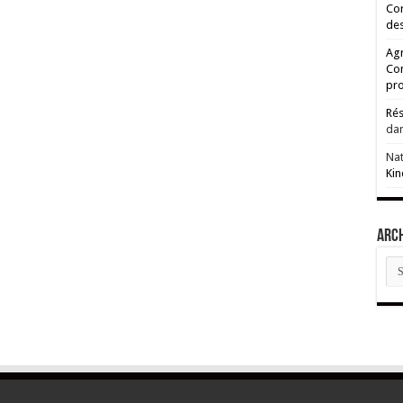
Cor
des
Agr
Co
pro
Rés
da
Na
Kin
ARC
AR