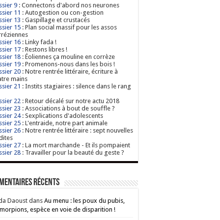
sier 9
: Connectons d'abord nos neurones
sier 11
: Autogestion ou con-gestion
sier 13
: Gaspillage et crustacés
sier 15
: Plan social massif pour les assos
réziennes
sier 16
: Linky fada !
sier 17
: Restons libres !
sier 18
: Éoliennes ça mouline en corrèze
sier 19
: Promenons-nous dans les bois !
sier 20
: Notre rentrée littéraire, écriture à
tre mains
sier 21
: Instits stagiaires : silence dans le rang
sier 22
: Retour décalé sur notre actu 2018
sier 23
: Associations à bout de souffle ?
sier 24
: Sexplications d'adolescents
sier 25
: L'entraide, notre part animale
sier 26
: Notre rentrée littéraire : sept nouvelles
dites
sier 27
: La mort marchande - Et ils pompaient
sier 28
: Travailler pour la beauté du geste ?
mentaires récents
da Daoust
dans
Au menu : les poux du pubis,
morpions, espèce en voie de disparition !