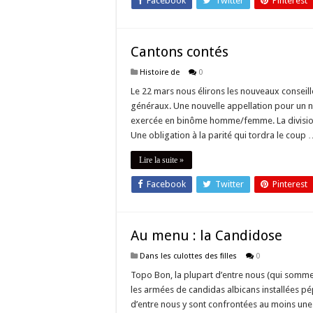
Facebook
Twitter
Pinterest
Cantons contés
Histoire de
0
Le 22 mars nous élirons les nouveaux conseil
généraux. Une nouvelle appellation pour un 
exercée en binôme homme/femme. La division
Une obligation à la parité qui tordra le coup
Lire la suite »
Facebook
Twitter
Pinterest
Au menu : la Candidose
Dans les culottes des filles
0
Topo Bon, la plupart d’entre nous (qui sommes
les armées de candidas albicans installées pép
d’entre nous y sont confrontées au moins une 