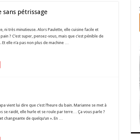
e sans pétrissage
ni très minutieuse. Alors Paulette, elle cuisine facile et
u pain ? C’est super, pensez-vous, mais que c’est pénible de
Non. Et elle n’a pas non plus de machine …
 vient lui dire que c’est l’heure du bain. Marianne se met à
ps se raidit, elle hurle et se roule par terre… Ça vous parle ?
e et changeante de quelqu’un ». En …