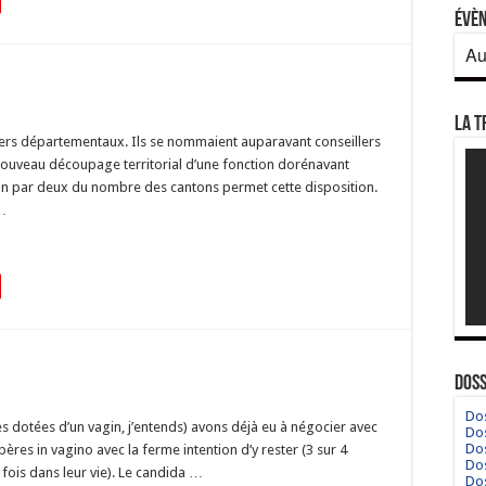
Évè
Au
La T
lers départementaux. Ils se nommaient auparavant conseillers
nouveau découpage territorial d’une fonction dorénavant
 par deux du nombre des cantons permet cette disposition.
 …
Doss
Dos
 dotées d’un vagin, j’entends) avons déjà eu à négocier avec
Dos
Dos
ères in vagino avec la ferme intention d’y rester (3 sur 4
Dos
fois dans leur vie). Le candida …
Dos