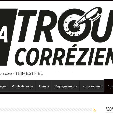
iages
Points de vente
Agenda
Rejoignez-nous
Nous soutenir
Rubr
Abo