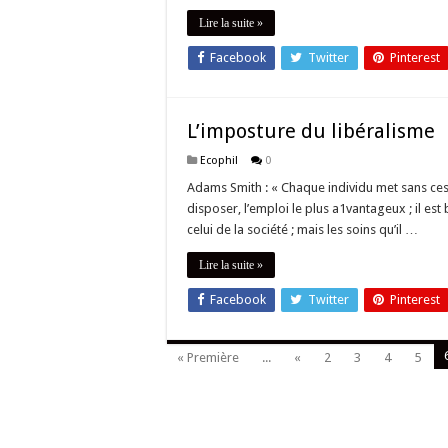
Lire la suite »
Facebook
Twitter
Pinterest
L’imposture du libéralisme
Ecophil
0
Adams Smith : « Chaque individu met sans cesse
disposer, l’emploi le plus a1vantageux ; il est 
celui de la société ; mais les soins qu’il …
Lire la suite »
Facebook
Twitter
Pinterest
« Première
...
«
2
3
4
5