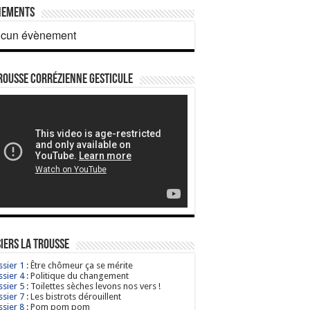
nements
cun évènement
rousse corrézienne gesticule
iers La Trousse
sier 1
: Être chômeur ça se mérite
sier 4
: Politique du changement
sier 5
: Toilettes sèches levons nos vers !
sier 7
: Les bistrots dérouillent
sier 8
: Pom pom pom