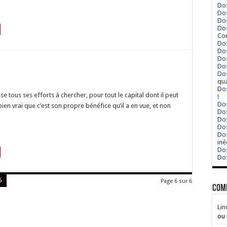
Dos
Dos
Dos
Dos
Cor
Dos
Dos
Dos
Dos
Dos
qua
Dos
 tous ses efforts à chercher, pour tout le capital dont il peut
!
Dos
bien vrai que c’est son propre bénéfice qu’il a en vue, et non
Dos
Dos
Dos
Dos
iné
Dos
Dos
6
Page 6 sur 6
Com
Lin
ou 