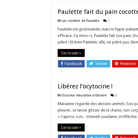
Paulette fait du pain cocott
Les recettes de Paulette
0
Paulette est gourmande, mais ni hyper patiente, 
efficace. Ce mois-ci, Paulette fait son pain. D
pétrir ! Et bien Paulette, elle, ne pétrit pas. 
Lire la suite »
Facebook
Twitter
Pinterest
Libérez l’ocytocine !
Douceur éducative ordinaire
0
Marianne regarde des dessins animés. Son papa
pleurer, se laisse glisser de la chaise, son cor
« Caprice, n.m. : Volonté soudaine, irréfléchi
Lire la suite »