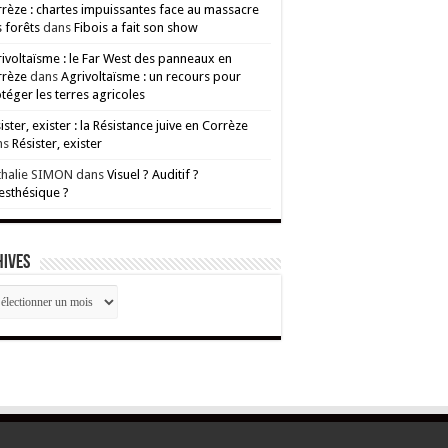
rèze : chartes impuissantes face au massacre
 forêts
dans
Fibois a fait son show
ivoltaïsme : le Far West des panneaux en
rrèze
dans
Agrivoltaïsme : un recours pour
téger les terres agricoles
ister, exister : la Résistance juive en Corrèze
ns
Résister, exister
thalie SIMON
dans
Visuel ? Auditif ?
esthésique ?
HIVES
CHIVES