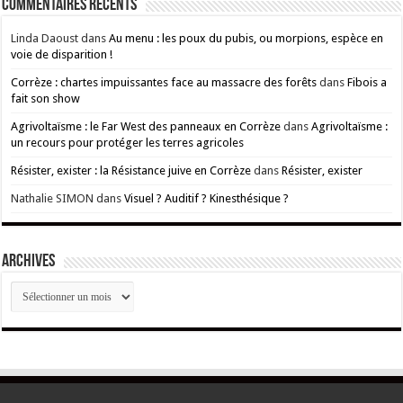
Commentaires récents
Linda Daoust
dans
Au menu : les poux du pubis, ou morpions, espèce en
voie de disparition !
Corrèze : chartes impuissantes face au massacre des forêts
dans
Fibois a
fait son show
Agrivoltaïsme : le Far West des panneaux en Corrèze
dans
Agrivoltaïsme :
un recours pour protéger les terres agricoles
Résister, exister : la Résistance juive en Corrèze
dans
Résister, exister
Nathalie SIMON
dans
Visuel ? Auditif ? Kinesthésique ?
ARCHIVES
ARCHIVES