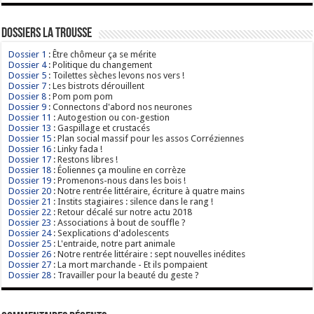
Dossiers La Trousse
Dossier 1
: Être chômeur ça se mérite
Dossier 4
: Politique du changement
Dossier 5
: Toilettes sèches levons nos vers !
Dossier 7
: Les bistrots dérouillent
Dossier 8
: Pom pom pom
Dossier 9
: Connectons d'abord nos neurones
Dossier 11
: Autogestion ou con-gestion
Dossier 13
: Gaspillage et crustacés
Dossier 15
: Plan social massif pour les assos Corréziennes
Dossier 16
: Linky fada !
Dossier 17
: Restons libres !
Dossier 18
: Éoliennes ça mouline en corrèze
Dossier 19
: Promenons-nous dans les bois !
Dossier 20
: Notre rentrée littéraire, écriture à quatre mains
Dossier 21
: Instits stagiaires : silence dans le rang !
Dossier 22
: Retour décalé sur notre actu 2018
Dossier 23
: Associations à bout de souffle ?
Dossier 24
: Sexplications d'adolescents
Dossier 25
: L'entraide, notre part animale
Dossier 26
: Notre rentrée littéraire : sept nouvelles inédites
Dossier 27
: La mort marchande - Et ils pompaient
Dossier 28
: Travailler pour la beauté du geste ?