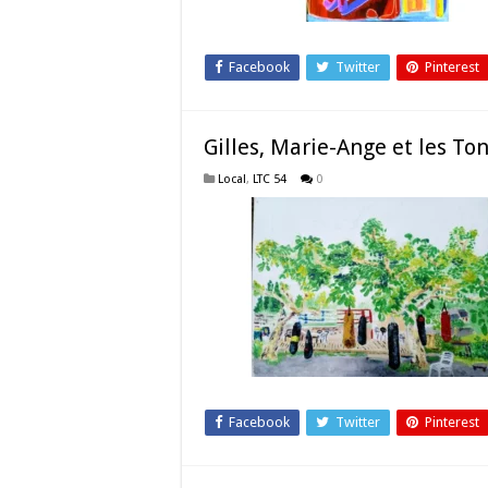
Facebook
Twitter
Pinterest
Gilles, Marie-Ange et les To
Local
,
LTC 54
0
Facebook
Twitter
Pinterest