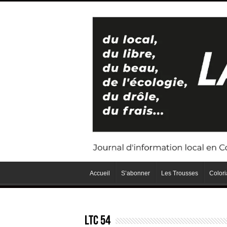
Accueil
S’abonner
Les Trousses
Color
LTC 54