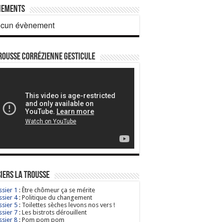
nements
cun évènement
rousse corrézienne gesticule
iers La Trousse
sier 1
: Être chômeur ça se mérite
sier 4
: Politique du changement
sier 5
: Toilettes sèches levons nos vers !
sier 7
: Les bistrots dérouillent
sier 8
: Pom pom pom