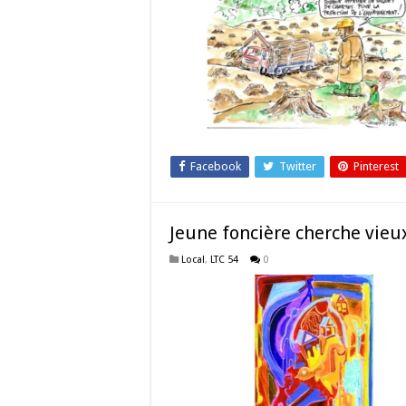
Facebook
Twitter
Pinterest
Jeune foncière cherche vie
Local
,
LTC 54
0