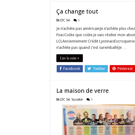
Ça change tout
LTC 54
0
Je n’achète pas américainJe n’achète plus chez
FnacCoûte que coûte je vais résilier mon abo
LCLAnciennement Crédit LyonnaisEscroquerie r
n’achète pas quand c’est suremballéJe …
Lire la suite »
Facebook
Twitter
Pinterest
La maison de verre
LTC 54
,
Société
0