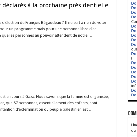
Dos
déclarés à la prochaine présidentielle
Dos
Dos
Dos
Cor
’élection de François Bégaudeau ? Il ne sert à rien de voter.
Dos
as pour un programme mais pour une personne libre d’en
Dos
e que les personnes au pouvoir attendent de notre …
Dos
Dos
Dos
qua
Dos
!
Dos
Dos
Dos
Dos
Dos
iné
Dos
Dos
est en cours à Gaza. Nous savons que la famine est organisée,
nier, que 57 personnes, essentiellement des enfants, sont
intention d’extermination du peuple palestinien est …
Com
Lin
ou 