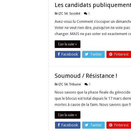
Les candidats publiquement 
LTC 54
,
Société
0
Avez-vous lu Comment s’occuper un dimanche d
Voter ne veut rien dire, puisqu’on ne vote p
changer. MAIS ne pas voter est exactement c
Lire la suite »
Facebook
Twitter
Pinterest
Soumoud / Résistance !
LTC 54
,
Tribune
0
Nous savons que la phase finale du génocide 
que le blocus est total depuis le 17 mars der
mortes à cause de la faim. Nous savons que l’
Lire la suite »
Facebook
Twitter
Pinterest