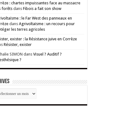
rèze : chartes impuissantes face au massacre
 forêts
dans
Fibois a fait son show
ivoltaïsme : le Far West des panneaux en
rrèze
dans
Agrivoltaïsme : un recours pour
téger les terres agricoles
ister, exister : la Résistance juive en Corrèze
ns
Résister, exister
thalie SIMON
dans
Visuel ? Auditif ?
esthésique ?
HIVES
CHIVES