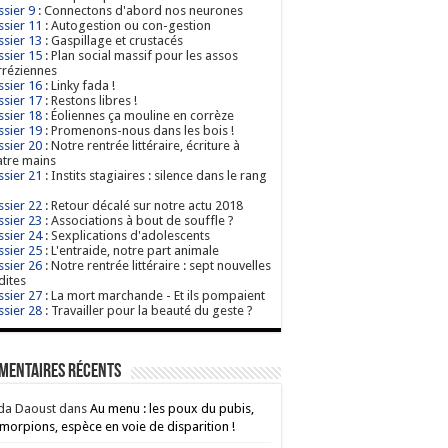
sier 9
: Connectons d'abord nos neurones
sier 11
: Autogestion ou con-gestion
sier 13
: Gaspillage et crustacés
sier 15
: Plan social massif pour les assos
réziennes
sier 16
: Linky fada !
sier 17
: Restons libres !
sier 18
: Éoliennes ça mouline en corrèze
sier 19
: Promenons-nous dans les bois !
sier 20
: Notre rentrée littéraire, écriture à
tre mains
sier 21
: Instits stagiaires : silence dans le rang
sier 22
: Retour décalé sur notre actu 2018
sier 23
: Associations à bout de souffle ?
sier 24
: Sexplications d'adolescents
sier 25
: L'entraide, notre part animale
sier 26
: Notre rentrée littéraire : sept nouvelles
dites
sier 27
: La mort marchande - Et ils pompaient
sier 28
: Travailler pour la beauté du geste ?
mentaires récents
da Daoust
dans
Au menu : les poux du pubis,
morpions, espèce en voie de disparition !