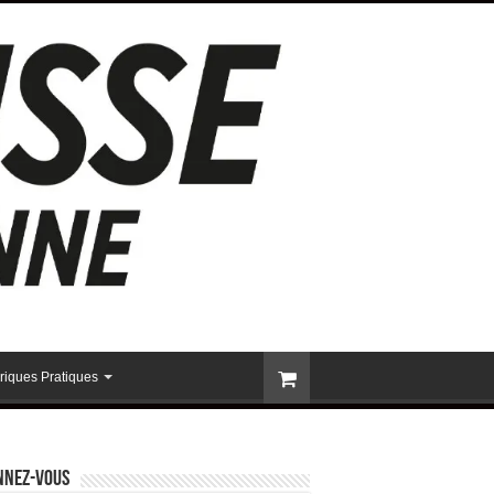
riques Pratiques
nnez-vous