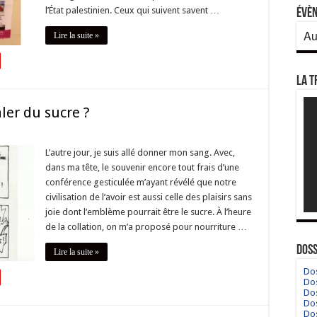
l’État palestinien. Ceux qui suivent savent …
Évè
Au
Lire la suite »
La T
ler du sucre ?
L’autre jour, je suis allé donner mon sang. Avec,
dans ma tête, le souvenir encore tout frais d’une
conférence gesticulée m’ayant révélé que notre
civilisation de l’avoir est aussi celle des plaisirs sans
joie dont l’emblème pourrait être le sucre. À l’heure
de la collation, on m’a proposé pour nourriture …
Doss
Lire la suite »
Dos
Dos
Dos
Dos
Dos