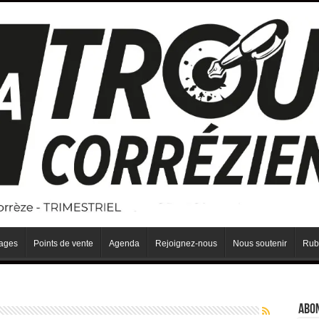
iages
Points de vente
Agenda
Rejoignez-nous
Nous soutenir
Rub
Abo