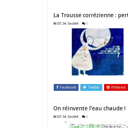
La Trousse corrézienne : per
LTC 54
,
Société
0
Facebook
Twitter
Pinterest
On réinvente l’eau chaude !
LTC 54
,
Société
0