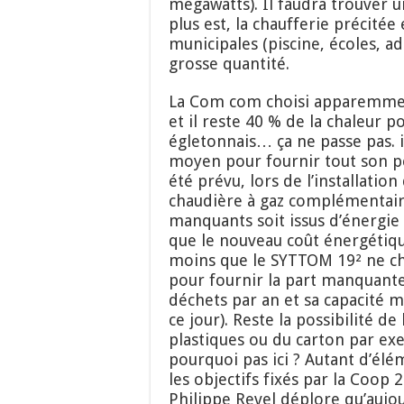
mégawatts). Il faudra trouver 
plus est, la chaufferie précitée 
municipales (piscine, écoles, a
grosse quantité.
La Com com choisi apparemment
et il reste 40 % de la chaleur 
égletonnais… ça ne passe pas.
moyen pour fournir tout son p
été prévu, lors de l’installatio
chaudière à gaz complémentaire
manquants soit issus d’énergie f
que le nouveau coût énergétiqu
moins que le SYTTOM 19² ne ch
pour fournir la part manquante
déchets par an et sa capacité m
ce jour). Reste la possibilité de
plastiques ou du carton par exe
pourquoi pas ici ? Autant d’él
les objectifs fixés par la Coop 2
Philippe Revel déplore qu’aujour