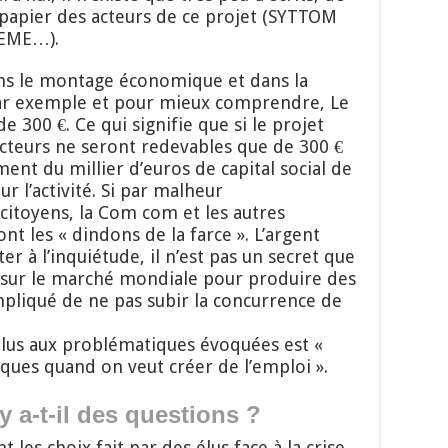
papier des acteurs de ce projet (SYTTOM
DEME…).
ans le montage économique et dans la
 Par exemple et pour mieux comprendre, Le
e 300 €. Ce qui signifie que si le projet
ucteurs ne seront redevables que de 300 €
ent du millier d’euros de capital social de
ur l’activité. Si par malheur
 citoyens, la Com com et les autres
ont les « dindons de la farce ». L’argent
er à l’inquiétude, il n’est pas un secret que
e sur le marché mondiale pour produire des
mpliqué de ne pas subir la concurrence de
élus aux problématiques évoquées est «
isques quand on veut créer de l’emploi ».
 y a-t-il des questions ?
 les choix fait par des élus face à la crise