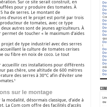
nération. Sur ce site serait construit, en
Dos
Dos
auffées pour y produire des tomates. À
Dos
r 5 ha de serres. Le montant de
Dos
ons d’euros et le projet est porté par trois
Cor
Dos
l producteur de tomates, avec ce type
Dos
s deux autres sont de jeunes agriculteurs. À
Dos
Dos
eur permet de toucher « le maximum d’aides
Dos
qua
Dos
un projet de type industriel avec des serres
!
accueillant la culture de tomates cerises
Dos
Dos
he ou fibre en noix de coco. Le tout
Dos
Dos
Dos
 accueillir ces installations pour différents
iné
eur pas chère, une altitude de 600 mètres
Dos
Dos
ature des serres à 30°C afin d’éviter une
omates.¹
Com
ions sur le montage
Lin
la modalité, désormais classique, d’aide à
ou 
jet. La Com com offre des facilités d’accès