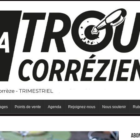
iages
Points de vente
Agenda
Rejoignez-nous
Nous soutenir
Rub
Abo