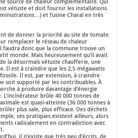
une source de chaleur complémentaire. Qui
est vétuste et doit fournir les installations
dministrations…) et l’usine Charal en très
 de donner la priorité au site de tomate
pour remplacer le réseau de chaleur
 il faudra donc que la commune trouve un
etit monde. Mais heureusement qu’il avait
n de la désormais vétuste chaufferie, une
. Il est à craindre que les 2,5 mégawatts
ossile. Il est, par extension, à craindre
e soit supporté par les contribuables. À
erche à produire davantage d’énergie
. L’incinérateur brûle 40 000 tonnes de
aximale est quasi-atteinte (36 000 tonnes à
 brûler plus sale, plus efficace. Des déchets
mple, ces pratiques existent ailleurs, alors
éments radicalement en contradiction avec
1.
d’hui, il n’existe que très peu d’écrits, de