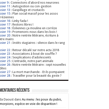
sier 9
: Connectons d'abord nos neurones
sier 11
: Autogestion ou con-gestion
sier 13
: Gaspillage et crustacés
sier 15
: Plan social massif pour les assos
réziennes
sier 16
: Linky fada !
sier 17
: Restons libres !
sier 18
: Éoliennes ça mouline en corrèze
sier 19
: Promenons-nous dans les bois !
sier 20
: Notre rentrée littéraire, écriture à
tre mains
sier 21
: Instits stagiaires : silence dans le rang
sier 22
: Retour décalé sur notre actu 2018
sier 23
: Associations à bout de souffle ?
sier 24
: Sexplications d'adolescents
sier 25
: L'entraide, notre part animale
sier 26
: Notre rentrée littéraire : sept nouvelles
dites
sier 27
: La mort marchande - Et ils pompaient
sier 28
: Travailler pour la beauté du geste ?
mentaires récents
da Daoust
dans
Au menu : les poux du pubis,
morpions, espèce en voie de disparition !