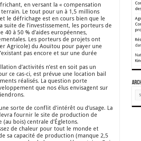
Cor
éfrichant, en versant la « compensation
des
 terrain. Le tout pour un à 1,5 millions
é et le défrichage est en cours bien que le
Agr
Co
la suite de l’investissement, les porteurs de
pro
e 40 à 50 % d’aides européennes,
ementales. Les porteurs de projets ont
Rés
er Agricole) du Aouïtou pour payer une
da
n’existant pas encore et sur une durée
Na
Kin
allation d’activités n’est en soit pas un
ur ce cas-ci, est prévue une location bail
ments réalisés. La question porte
ARC
veloppement que nos élus envisagent sur
AR
viendrons.
ne sorte de conflit d’intérêt ou d’usage. La
devra fournir le site de production de
 (au bois) centrale d’Égletons.
ssez de chaleur pour tout le monde et
 de sa capacité de production (manque 2,5