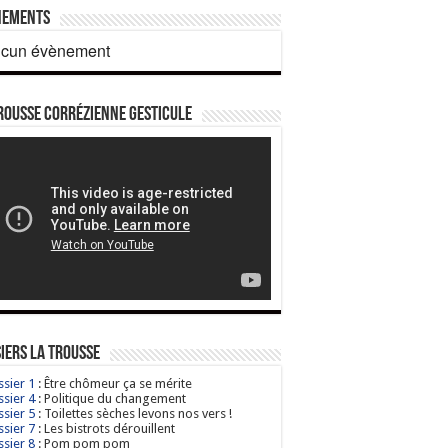
nements
cun évènement
rousse corrézienne gesticule
iers La Trousse
sier 1
: Être chômeur ça se mérite
sier 4
: Politique du changement
sier 5
: Toilettes sèches levons nos vers !
sier 7
: Les bistrots dérouillent
sier 8
: Pom pom pom