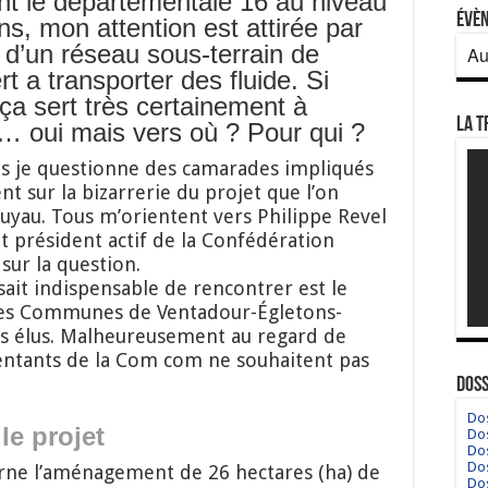
ant le départementale 16 au niveau
Évè
ons, mon attention est attirée par
n d’un réseau sous-terrain de
Au
t a transporter des fluide. Si
 ça sert très certainement à
La T
r… oui mais vers où ? Pour qui ?
s je questionne des camarades impliqués
ent sur la bizarrerie du projet que l’on
tuyau. Tous m’orientent vers Philippe Revel
et président actif de la Confédération
sur la question.
ait indispensable de rencontrer est le
es Communes de Ventadour-Égletons-
es élus. Malheureusement au regard de
sentants de la Com com ne souhaitent pas
Doss
Dos
le projet
Dos
Dos
Dos
erne l’aménagement de 26 hectares (ha) de
Dos