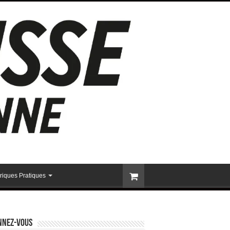
riques Pratiques
nnez-vous