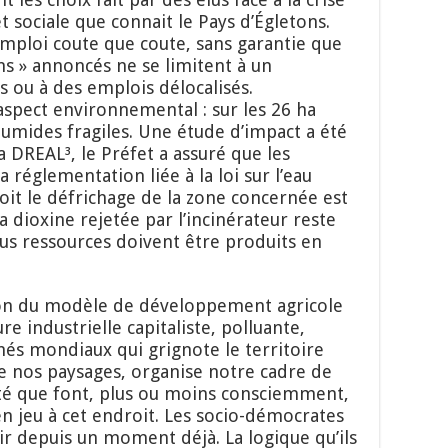
ociale que connait le Pays d’Égletons.
’emploi coute que coute, sans garantie que
ns » annoncés ne se limitent à un
 ou à des emplois délocalisés.
aspect environnemental : sur les 26 ha
humides fragiles. Une étude d’impact a été
a DREAL³, le Préfet a assuré que les
 réglementation liée à la loi sur l’eau
soit le défrichage de la zone concernée est
a dioxine rejetée par l’incinérateur reste
nus ressources doivent être produits en
stion du modèle de développement agricole
e industrielle capitaliste, polluante,
és mondiaux qui grignote le territoire
e nos paysages, organise notre cadre de
iété que font, plus ou moins consciemment,
 en jeu à cet endroit. Les socio-démocrates
oir depuis un moment déjà. La logique qu’ils