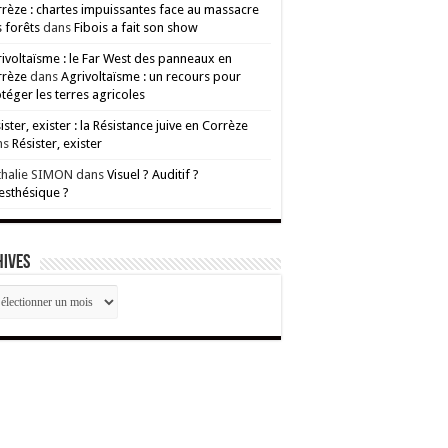
rèze : chartes impuissantes face au massacre
 forêts
dans
Fibois a fait son show
ivoltaïsme : le Far West des panneaux en
rrèze
dans
Agrivoltaïsme : un recours pour
téger les terres agricoles
ister, exister : la Résistance juive en Corrèze
ns
Résister, exister
thalie SIMON
dans
Visuel ? Auditif ?
esthésique ?
HIVES
CHIVES