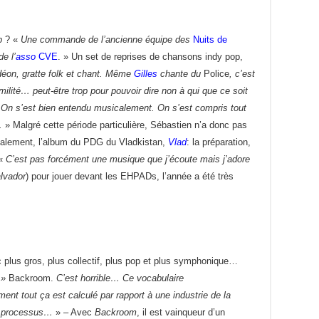
b
? «
Une commande de l’ancienne équipe des
Nuits de
e l’
asso
CVE
. » Un set de reprises de chansons indy pop,
déon, gratte folk et chant. Même
Gilles
chante du
Police
, c’est
milité… peut-être trop pour pouvoir dire non à qui que ce soit
 On s’est bien entendu musicalement. On s’est compris tout
.
» Malgré cette période particulière, Sébastien n’a donc pas
également, l’album du PDG du Vladkistan,
Vlad
: la préparation,
«
C’est pas forcément une musique que j’écoute mais j’adore
lvador
) pour jouer devant les EHPADs, l’année a été très
c plus gros, plus collectif, plus pop et plus symphonique…
 »
Backroom.
C’est horrible… Ce vocabulaire
 tout ça est calculé par rapport à une industrie de la
un processus…
» – Avec
Backroom
, il est vainqueur d’un