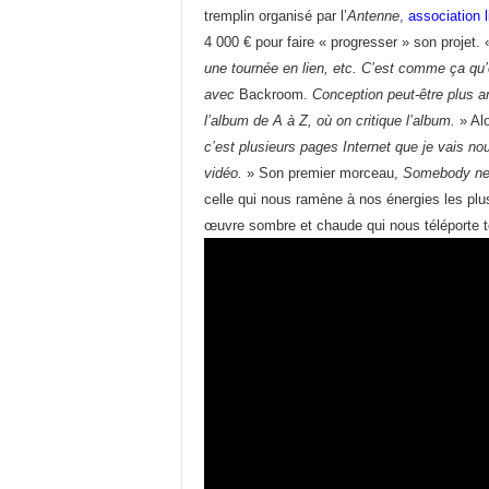
tremplin organisé par l’
Antenne
,
association
4 000 € pour faire « progresser » son projet.
une tournée en lien, etc. C’est comme ça qu’o
avec
Backroom.
Conception peut-être plus a
l’album de A à Z, où on critique l’album.
» Alo
c’est plusieurs pages Internet que je vais nour
vidéo.
» Son premier morceau,
Somebody n
celle qui nous ramène à nos énergies les plus
œuvre sombre et chaude qui nous téléporte t