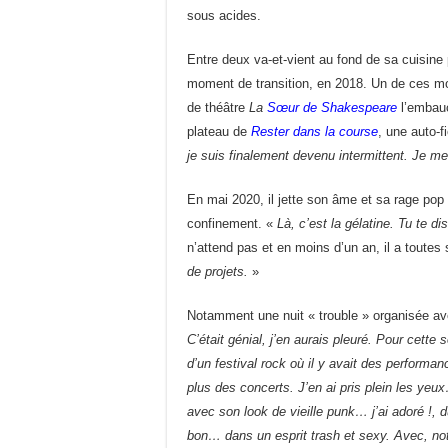
sous acides.
Entre deux va-et-vient au fond de sa cuisine p
moment de transition, en 2018. Un de ces mom
de théâtre
La
Sœur de Shakespeare
l’embauc
plateau de
Rester dans la course
, une auto-f
je suis finalement devenu intermittent. Je me 
En mai 2020, il jette son âme et sa rage pop
confinement. «
Là, c’est la gélatine. Tu te di
n’attend pas et en moins d’un an, il a toutes
de projets.
»
Notamment une nuit « trouble » organisée a
C’était génial, j’en aurais pleuré. Pour cette 
d’un festival rock où il y avait des performa
plus des concerts. J’en ai pris plein les yeu
avec son look de vieille punk… j’ai adoré !, 
bon… dans un esprit trash et sexy. Avec, 