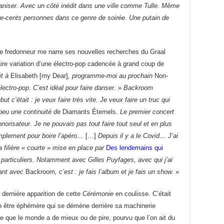
ganiser. Avec un côté inédit dans une ville comme Tulle. Même
atre-cents personnes dans ce genre de soirée. Une putain de
e fredonneur me narre ses nouvelles recherches du Graal
taire variation d’une électro-pop cadencée à grand coup de
it à
Elisabeth [my Dear]
, programme-moi au prochain
Non-
électro-pop. C’est idéal pour faire danser.
»
Backroom
ut c’était : je veux faire très vite. Je veux faire un truc qui
eu une continuité de
Diamants Éternels.
Le premier concert
onorisateur. Je ne pouvais pas tout faire tout seul et en plus
plement pour boire l’apéro…
[…]
Depuis il y a le Covid… J’ai
la filière « courte » mise en place par
Des lendemains qui
s particuliers. Notamment avec Gilles Puyfages, avec qui j’ai
ant avec
Backroom
, c’est : je fais l’album et je fais un show.
»
dernière apparition de cette
Cérémonie
en coulisse. C’était
n être éphémère qui se démène derrière sa machinerie
 ce que le monde a de mieux ou de pire, pourvu que l’on ait du