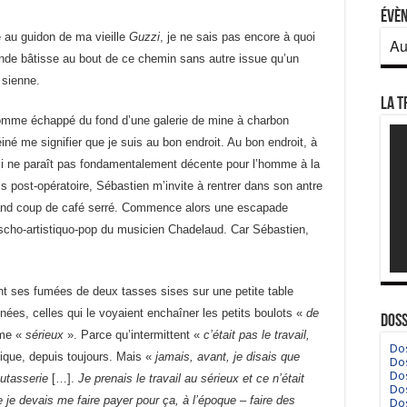
Évè
e au guidon de ma vieille
Guzzi
, je ne sais pas encore à quoi
Au
ande bâtisse au bout de ce chemin sans autre issue qu’un
 sienne.
La T
 comme échappé du fond d’une galerie de mine à charbon
né me signifier que je suis au bon endroit. Au bon endroit, à
-ci ne paraît pas fondamentalement décente pour l’homme à la
s post-opératoire, Sébastien m’invite à rentrer dans son antre
grand coup de café serré. Commence alors une escapade
ascho-artistiquo-pop du musicien Chadelaud. Car Sébastien,
nt ses fumées de deux tasses sises sur une petite table
es, celles qui le voyaient enchaîner les petits boulots «
de
Doss
mme «
sérieux
». Parce qu’intermittent «
c’était pas le travail,
Dos
sique, depuis toujours. Mais «
jamais, avant, je disais que
Dos
Dos
putasserie
[…].
Je prenais le travail au sérieux et ce n’était
Dos
 je devais me faire payer pour ça, à l’époque – faire des
Dos