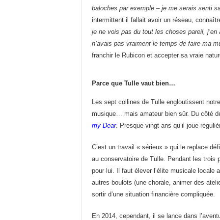
baloches par exemple – je me serais senti sa
intermittent il fallait avoir un réseau, connaî
je ne vois pas du tout les choses pareil, j’en 
n’avais pas vraiment le temps de faire ma m
franchir le Rubicon et accepter sa vraie natur
Parce que Tulle vaut bien…
Les sept collines de Tulle engloutissent notr
musique… mais amateur bien sûr. Du côté de 
my Dear
. Presque vingt ans qu’il joue régul
C’est un travail « sérieux » qui le replace déf
au conservatoire de Tulle. Pendant les trois 
pour lui. Il faut élever l’élite musicale loca
autres boulots (une chorale, animer des ateli
sortir d’une situation financière compliquée.
En 2014, cependant, il se lance dans l’aven