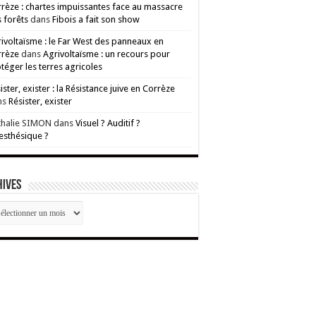
rèze : chartes impuissantes face au massacre
 forêts
dans
Fibois a fait son show
ivoltaïsme : le Far West des panneaux en
rrèze
dans
Agrivoltaïsme : un recours pour
téger les terres agricoles
ister, exister : la Résistance juive en Corrèze
ns
Résister, exister
thalie SIMON
dans
Visuel ? Auditif ?
esthésique ?
HIVES
CHIVES