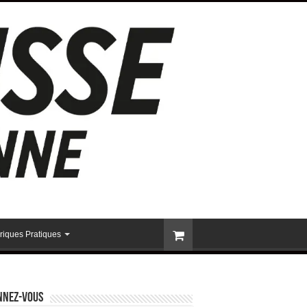
riques Pratiques
nnez-vous