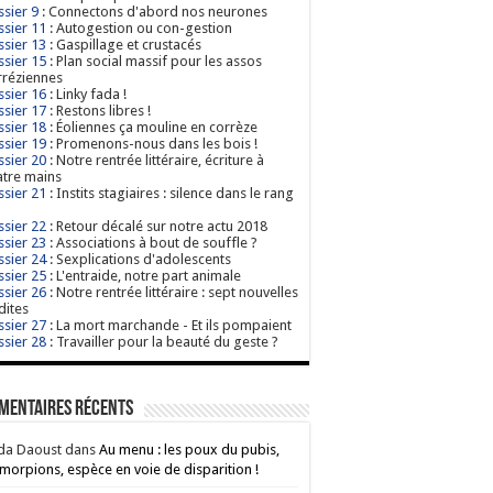
sier 9
: Connectons d'abord nos neurones
sier 11
: Autogestion ou con-gestion
sier 13
: Gaspillage et crustacés
sier 15
: Plan social massif pour les assos
réziennes
sier 16
: Linky fada !
sier 17
: Restons libres !
sier 18
: Éoliennes ça mouline en corrèze
sier 19
: Promenons-nous dans les bois !
sier 20
: Notre rentrée littéraire, écriture à
tre mains
sier 21
: Instits stagiaires : silence dans le rang
sier 22
: Retour décalé sur notre actu 2018
sier 23
: Associations à bout de souffle ?
sier 24
: Sexplications d'adolescents
sier 25
: L'entraide, notre part animale
sier 26
: Notre rentrée littéraire : sept nouvelles
dites
sier 27
: La mort marchande - Et ils pompaient
sier 28
: Travailler pour la beauté du geste ?
mentaires récents
da Daoust
dans
Au menu : les poux du pubis,
morpions, espèce en voie de disparition !