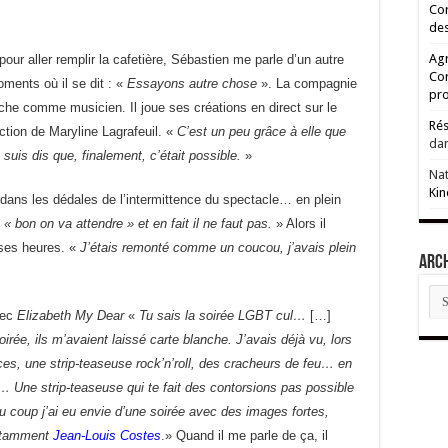
Cor
des
Agr
our aller remplir la cafetière, Sébastien me parle d’un autre
Co
ents où il se dit : «
Essayons autre chose
». La compagnie
pro
he comme musicien. Il joue ses créations en direct sur le
Rés
iction de Maryline Lagrafeuil. «
C’est un peu grâce à elle que
da
suis dis que, finalement, c’était possible.
»
Na
Kin
 dans les dédales de l’intermittence du spectacle… en plein
s « bon on va attendre » et en fait il ne faut pas.
» Alors il
 ses heures. «
J’étais remonté comme un coucou, j’avais plein
ARC
AR
vec
Elizabeth My Dear
«
Tu sais la soirée LGBT cul…
[…]
soirée, ils m’avaient laissé carte blanche. J’avais déjà vu, lors
nces, une strip-teaseuse rock’n’roll, des cracheurs de feu… en
x… Une strip-teaseuse qui te fait des contorsions pas possible
du coup j’ai eu envie d’une soirée avec des images fortes,
notamment
Jean-Louis Costes
.» Quand il me parle de ça, il