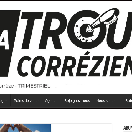
iages
Points de vente
Agenda
Rejoignez-nous
Nous soutenir
Rub
Abo