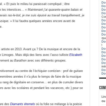
Dos
li.
» Et puis le milieu lui paraissait compliqué ; être
Dos
tre les interstices… «
Maintenant j’ai quarante-quatre balais et
Dos
Dos
avais ras-le-bol, je me suis épuisé au travail tranquillement, je
Cor
Dos
usique.
» Il lui faudra quelques années encore avant de
Dos
e.
Dos
Dos
Dos
qua
Dos
!
Dos
e artiste en 2013. Avant ça ? De la musique et encore de la
Dos
Limoges. Mais déjà des liens avec l’asso tulliste
Elizabeth
Dos
Dos
ièrement au
Barathon
avec ses différents groupes.
Dos
iné
Dos
initivement au centre de l’échiquier corrézien : prof de guitare
Dos
premières années il n’a plus le temps de faire de la musique
le au rang de dignitaire en conserve… en plus de cumuler divers
Com
ers avec les scolaires et pendant les vacances, etc.) pour se
Lin
ou 
ture des
Diamants éternels
où la folie se mélange à la poésie