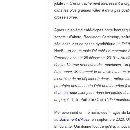
jubile : «
C’était vachement intéressant à or
dans les plus grandes villes il n’y a pas qu
grosse soirée.
»
Après un énième café-clopes notre bowiesqu
sonore : d’abord,
Backroom Ceremony
, soli
séquenceur et de basse synthétique. «
J’ai d
Noël¹…
et en un mois j’ai créé un répertoire 
Ceremony
nait le 28 décembre 2019. «
Au déb
danse. Un truc seul avec des machines. Un p
était super. Maintenant je travaille avec un s
c’est bien de se déplacer à deux… même sim
pu refaire des concerts l’été dernier grâce à 
chantent
pour aller jouer dans les jardins de
un projet,
Tulle Paillette Club.
L’idée mainten
Me reviennent en mémoire, des images de la 
au
Battement d’Ailes
, en septembre 2020. U
stridulante. Qui donne tout ce qu’il a, à tout