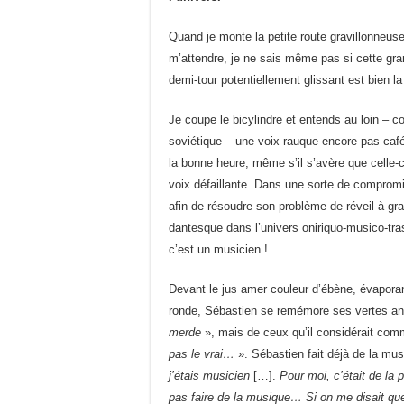
Quand je monte la petite route gravillonneus
m’attendre, je ne sais même pas si cette gr
demi-tour potentiellement glissant est bien la
Je coupe le bicylindre et entends au loin –
soviétique – une voix rauque encore pas caféi
la bonne heure, même s’il s’avère que celle
voix défaillante. Dans une sorte de compromi
afin de résoudre son problème de réveil à 
dantesque dans l’univers oniriquo-musico-tr
c’est un musicien !
Devant le jus amer couleur d’ébène, évapora
ronde, Sébastien se remémore ses vertes anné
merde
», mais de ceux qu’il considérait co
pas le vrai…
». Sébastien fait déjà de la mu
j’étais musicien
[…].
Pour moi, c’était de la 
pas faire de la musique… Si on me disait que