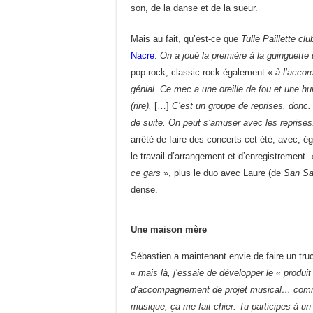
son, de la danse et de la sueur.
Mais au fait, qu’est-ce que
Tulle Paillette clu
Nacre
.
On a joué la première à la guinguette d
pop-rock, classic-rock également «
à l’accor
génial. Ce mec a une oreille de fou et une hu
(rire).
[…]
C’est un groupe de reprises, donc.
de suite. On peut s’amuser avec les reprises
arrêté de faire des concerts cet été, avec, 
le travail d’arrangement et d’enregistrement. 
ce gars
», plus le duo avec Laure (de
San Sa
dense.
Une maison mère
Sébastien a maintenant envie de faire un tru
«
mais là, j’essaie de développer le « produit
d’accompagnement de projet musical… comment
musique, ça me fait chier. Tu participes à 