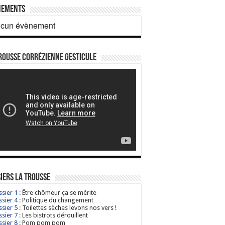
nements
cun évènement
rousse corrézienne gesticule
iers La Trousse
sier 1
: Être chômeur ça se mérite
sier 4
: Politique du changement
sier 5
: Toilettes sèches levons nos vers !
sier 7
: Les bistrots dérouillent
sier 8
: Pom pom pom