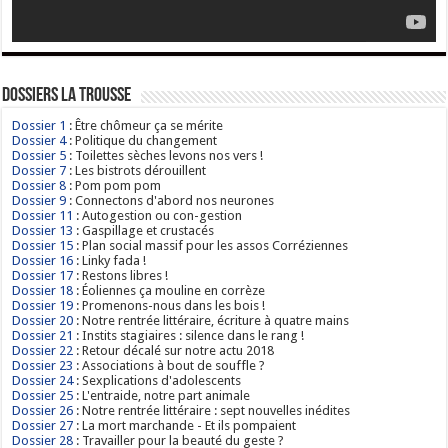
Dossiers La Trousse
Dossier 1
: Être chômeur ça se mérite
Dossier 4
: Politique du changement
Dossier 5
: Toilettes sèches levons nos vers !
Dossier 7
: Les bistrots dérouillent
Dossier 8
: Pom pom pom
Dossier 9
: Connectons d'abord nos neurones
Dossier 11
: Autogestion ou con-gestion
Dossier 13
: Gaspillage et crustacés
Dossier 15
: Plan social massif pour les assos Corréziennes
Dossier 16
: Linky fada !
Dossier 17
: Restons libres !
Dossier 18
: Éoliennes ça mouline en corrèze
Dossier 19
: Promenons-nous dans les bois !
Dossier 20
: Notre rentrée littéraire, écriture à quatre mains
Dossier 21
: Instits stagiaires : silence dans le rang !
Dossier 22
: Retour décalé sur notre actu 2018
Dossier 23
: Associations à bout de souffle ?
Dossier 24
: Sexplications d'adolescents
Dossier 25
: L'entraide, notre part animale
Dossier 26
: Notre rentrée littéraire : sept nouvelles inédites
Dossier 27
: La mort marchande - Et ils pompaient
Dossier 28
: Travailler pour la beauté du geste ?