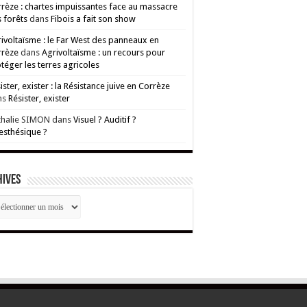
rèze : chartes impuissantes face au massacre
 forêts
dans
Fibois a fait son show
ivoltaïsme : le Far West des panneaux en
rrèze
dans
Agrivoltaïsme : un recours pour
téger les terres agricoles
ister, exister : la Résistance juive en Corrèze
ns
Résister, exister
thalie SIMON
dans
Visuel ? Auditif ?
esthésique ?
HIVES
CHIVES