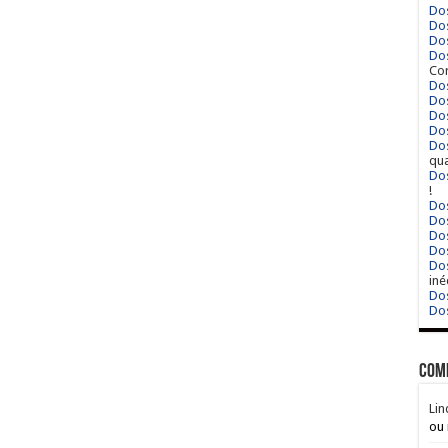
Dos
Dos
Dos
Dos
Cor
Dos
Dos
Dos
Dos
Dos
qua
Dos
!
Dos
Dos
Dos
Dos
Dos
iné
Dos
Dos
Com
Lin
ou 