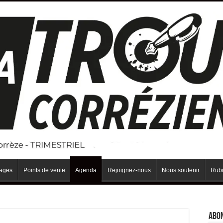
iages
Points de vente
Agenda
Rejoignez-nous
Nous soutenir
Rubr
Abo