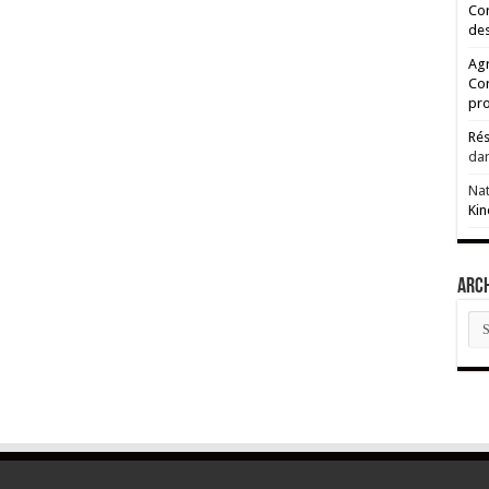
Cor
des
Agr
Co
pro
Rés
da
Na
Kin
ARC
AR