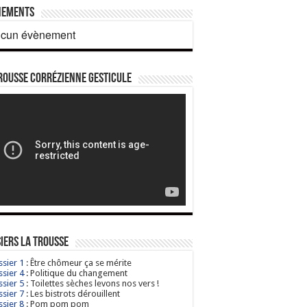
nements
cun évènement
rousse corrézienne gesticule
iers La Trousse
sier 1
: Être chômeur ça se mérite
sier 4
: Politique du changement
sier 5
: Toilettes sèches levons nos vers !
sier 7
: Les bistrots dérouillent
sier 8
: Pom pom pom