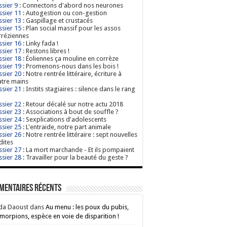
sier 9
: Connectons d'abord nos neurones
sier 11
: Autogestion ou con-gestion
sier 13
: Gaspillage et crustacés
sier 15
: Plan social massif pour les assos
réziennes
sier 16
: Linky fada !
sier 17
: Restons libres !
sier 18
: Éoliennes ça mouline en corrèze
sier 19
: Promenons-nous dans les bois !
sier 20
: Notre rentrée littéraire, écriture à
tre mains
sier 21
: Instits stagiaires : silence dans le rang
sier 22
: Retour décalé sur notre actu 2018
sier 23
: Associations à bout de souffle ?
sier 24
: Sexplications d'adolescents
sier 25
: L'entraide, notre part animale
sier 26
: Notre rentrée littéraire : sept nouvelles
dites
sier 27
: La mort marchande - Et ils pompaient
sier 28
: Travailler pour la beauté du geste ?
mentaires récents
da Daoust
dans
Au menu : les poux du pubis,
morpions, espèce en voie de disparition !