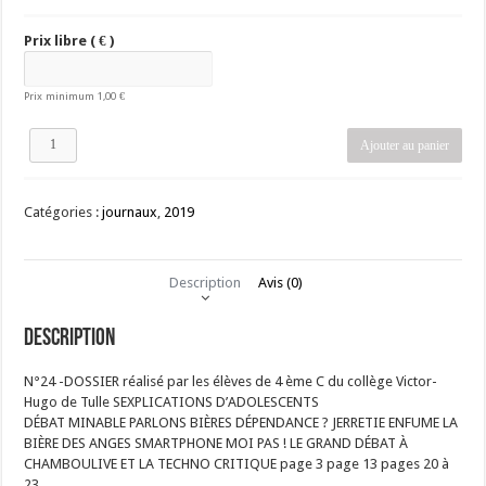
Prix libre
( € )
Prix minimum
1,00
€
quantité
Ajouter au panier
de
La
Trousse
Catégories :
journaux
,
2019
numéro
24
Description
Avis (0)
Description
N°24 -DOSSIER réalisé par les élèves de 4 ème C du collège Victor-
Hugo de Tulle SEXPLICATIONS D’ADOLESCENTS
DÉBAT MINABLE PARLONS BIÈRES DÉPENDANCE ? JERRETIE ENFUME LA
BIÈRE DES ANGES SMARTPHONE MOI PAS ! LE GRAND DÉBAT À
CHAMBOULIVE ET LA TECHNO CRITIQUE page 3 page 13 pages 20 à
23