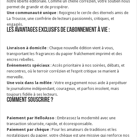
notre liberté éditoriale. Comme un chêne corrézien, votre soutien nous
permet de grandir et de prospérer.
Une communauté unique
: Rejoignez le cercle des éternels amis de
La Trousse, une confrérie de lecteurs passionnés, critiques, et
engagés.
Les avantages exclusifs de l’abonnement à vie :
Livraison à domicile
: Chaque nouvelle édition vient à vous,
transportant les fragrances du papier fraîchement imprimé et des
encres rebelles.
Événements spéciaux
: Accès prioritaire à nos soirées, débats, et
rencontres, où le terroir corrézien et l’esprit critique se marient à
merveille.
Une voix dans la mêlée
: Votre engagement nous aide à perpétuer
le journalisme indépendant, courageux, et parfois insolent, mais
toujours fidèle à ses lecteurs.
Comment souscrire ?
Paiement par HelloAsso
: Embrassez la modernité avec une
transaction sécurisée, rapide, et écoresponsable.
Paiement par chèque
: Pour les amateurs de traditions et les
nostalgiques du papier, votre chèque est une missive qui renforce nos