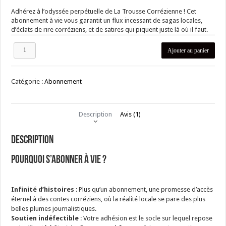
Adhérez à l’odyssée perpétuelle de La Trousse Corrézienne ! Cet
abonnement à vie vous garantit un flux incessant de sagas locales,
d’éclats de rire corréziens, et de satires qui piquent juste là où il faut.
quantité
Ajouter au panier
de
Abonnement
éternel
Catégorie :
Abonnement
à
La
Trousse
Corrézienne
Description
Avis (1)
Description
Pourquoi s’abonner à vie ?
Infinité d’histoires
: Plus qu’un abonnement, une promesse d’accès
éternel à des contes corréziens, où la réalité locale se pare des plus
belles plumes journalistiques.
Soutien indéfectible
: Votre adhésion est le socle sur lequel repose