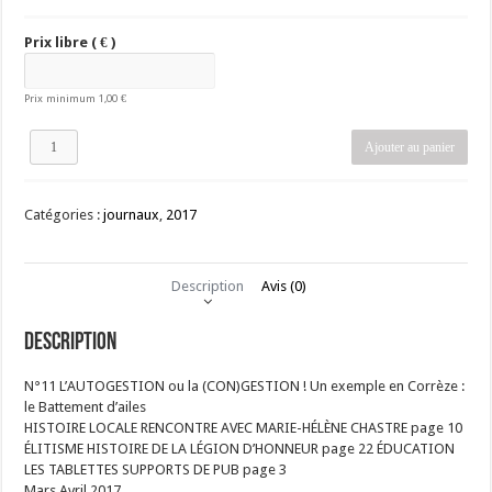
Prix libre
( € )
Prix minimum
1,00
€
quantité
Ajouter au panier
de
La
Trousse
Catégories :
journaux
,
2017
numéro
11
Description
Avis (0)
Description
N°11 L’AUTOGESTION ou la (CON)GESTION ! Un exemple en Corrèze :
le Battement d’ailes
HISTOIRE LOCALE RENCONTRE AVEC MARIE-HÉLÈNE CHASTRE page 10
ÉLITISME HISTOIRE DE LA LÉGION D’HONNEUR page 22 ÉDUCATION
LES TABLETTES SUPPORTS DE PUB page 3
Mars Avril 2017