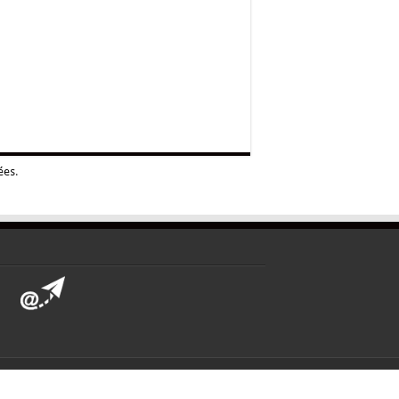
ées
.
2026 La Trousse Corrézienne