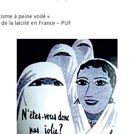
isme à peine voilé »
 de la laïcité en France – PUF