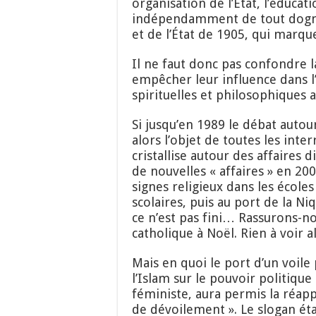
organisation de l’État, l’éducatio
indépendamment de tout dogme r
et de l’État de 1905, qui marqu
Il ne faut donc pas confondre laï
empêcher leur influence dans l’
spirituelles et philosophiques a
Si jusqu’en 1989 le débat autour 
alors l’objet de toutes les inte
cristallise autour des affaires d
de nouvelles « affaires » en 200
signes religieux dans les école
scolaires, puis au port de la Niq
ce n’est pas fini… Rassurons-nou
catholique à Noël. Rien à voir al
Mais en quoi le port d’un voile
l’Islam sur le pouvoir politiqu
féministe, aura permis la réapp
de dévoilement ». Le slogan étai