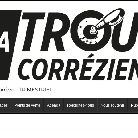
iages
Points de vente
Agenda
Rejoignez-nous
Nous soutenir
Rub