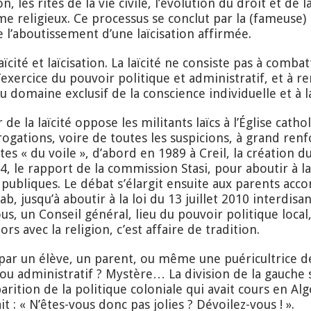
n, les rites de la vie civile, l’évolution du droit et de l
eligieux. Ce processus se conclut par la (fameuse) lo
e l’aboutissement d’une laïcisation affirmée.
cité et laïcisation. La laïcité ne consiste pas à combat
exercice du pouvoir politique et administratif, et à r
u domaine exclusif de la conscience individuelle et à l
de la laïcité oppose les militants laïcs à l’Église cathol
rrogations, voire de toutes les suspicions, à grand ren
ites « du voile », d’abord en 1989 à Creil, la création d
4, le rapport de la commission Stasi, pour aboutir à la
s publiques. Le débat s’élargit ensuite aux parents ac
ab, jusqu’à aboutir à la loi du 13 juillet 2010 interdisa
s, un Conseil général, lieu du pouvoir politique local, 
ors avec la religion, c’est affaire de tradition.
 par un élève, un parent, ou même une puéricultrice d
e ou administratif ? Mystère… La division de la gauche
arition de la politique coloniale qui avait cours en Al
t : « N’êtes-vous donc pas jolies ? Dévoilez-vous ! ».