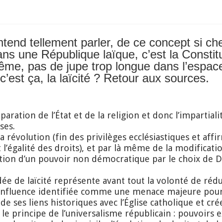
entend tellement parler, de ce concept si c
ns une République laïque, c’est la Constitu
même, pas de jupe trop longue dans l’espac
c’est ça, la laïcité ? Retour aux sources.
éparation de l’État et de la religion et donc l’impartiali
ses.
 la révolution (fin des privilèges ecclésiastiques et aff
 l’égalité des droits), et par là même de la modificati
cation d’un pouvoir non démocratique par le choix de Di
idée de laïcité représente avant tout la volonté de rédui
, influence identifiée comme une menace majeure pour 
it de ses liens historiques avec l’Église catholique et 
 le principe de l’universalisme républicain : pouvoirs exé