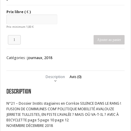
Prix libre
( € )
Prix minimum
1,00
€
quantité
Ajouter au panier
de
La
Trousse
Catégories :
journaux
,
2018
Numéro
21
Description
Avis (0)
Description
N°21 – Dossier Instits stagiaires en Corrèze SILENCE DANS LE RANG !
FUSION DE COMMUNES COM’ POLITIQUE MOBILITÉ AVALOUZE
JERRETIE TULLISTES, EN PISTE L’AVALÉE ? MAIS OÙ VA-T-IL ? AVEC À
BICYCLETTE page 5 page 10 page 12
NOVEMBRE DÉCEMBRE 2018