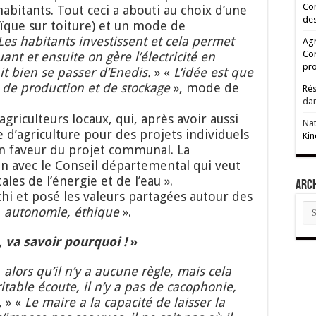
Cor
habitants. Tout ceci a abouti au choix d’une
des
aïque sur toiture) et un mode de
L
es habitants investissent
et
cela permet
Agr
Co
ant et ensuite on gère l’électricité en
pro
t bien se passer d’Enedis.
» «
L
’idée est que
de production et de
stockage
», mode de
Rés
da
griculteurs locaux, qui, après avoir aussi
Na
d’agriculture pour des projets individuels
Kin
n faveur du projet communal. La
on avec le Conseil départemental qui veut
les de l’énergie et de l’eau ».
ARC
chi et posé les valeurs partagées autour des
AR
é, autonomie, éthique
».
 va savoir pourquoi !
»
 alors qu’il n’y a aucune règle, mais cela
éritable écoute, il n’y a pas de cacophonie,
.
» «
Le
maire a la capacité de laisser la