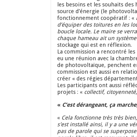
les besoins et les souhaits des 
source d’énergie (le photovolt
fonctionnement coopératif : «
d’équiper
des
toiture
s
en l
es
lou
boucle locale
. L
e
maire se verrai
chaque hameau ait un système 
stockage qui est en réflexion.
La commission a rencontré les a
eu une réunion avec la chambre 
de photovoltaïque, penchent e
commission est aussi en relati
créer « des régies départementa
Les participants ont aussi réflé
projets : «
c
ollectif, citoyennet
«
C’est dérangeant, ça marche,
«
Cela fonctionne très très bien,
s’est installé ainsi, il y a une v
pas de parole qui se superpose