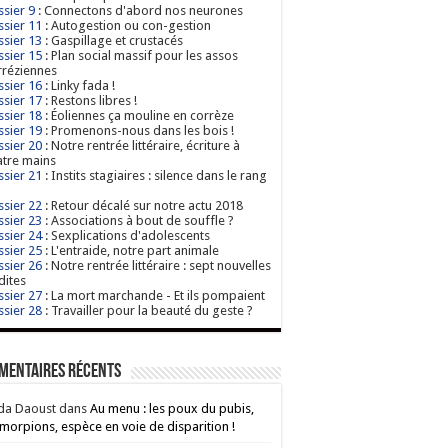
sier 9
: Connectons d'abord nos neurones
sier 11
: Autogestion ou con-gestion
sier 13
: Gaspillage et crustacés
sier 15
: Plan social massif pour les assos
réziennes
sier 16
: Linky fada !
sier 17
: Restons libres !
sier 18
: Éoliennes ça mouline en corrèze
sier 19
: Promenons-nous dans les bois !
sier 20
: Notre rentrée littéraire, écriture à
tre mains
sier 21
: Instits stagiaires : silence dans le rang
sier 22
: Retour décalé sur notre actu 2018
sier 23
: Associations à bout de souffle ?
sier 24
: Sexplications d'adolescents
sier 25
: L'entraide, notre part animale
sier 26
: Notre rentrée littéraire : sept nouvelles
dites
sier 27
: La mort marchande - Et ils pompaient
sier 28
: Travailler pour la beauté du geste ?
mentaires récents
da Daoust
dans
Au menu : les poux du pubis,
morpions, espèce en voie de disparition !