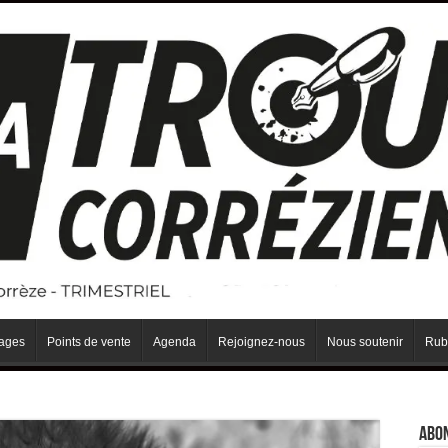
iages
Points de vente
Agenda
Rejoignez-nous
Nous soutenir
Rub
Abo