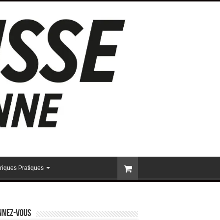
riques Pratiques
nnez-vous