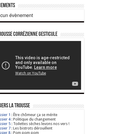
nements
cun évènement
rousse corrézienne gesticule
iers La Trousse
sier 1
: Être chômeur ça se mérite
sier 4
: Politique du changement
sier 5
: Toilettes sèches levons nos vers !
sier 7
: Les bistrots dérouillent
sier 8
: Pom pom pom