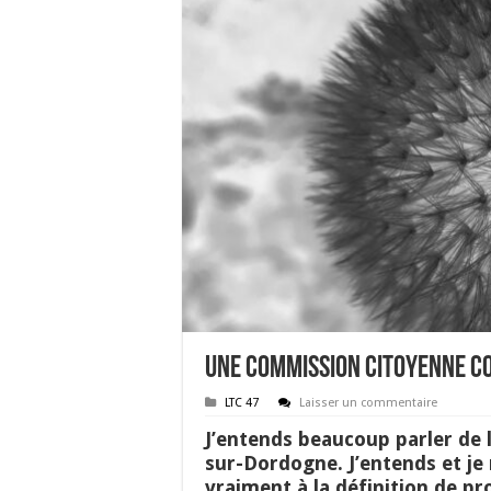
Une commission citoyenne c
LTC 47
Laisser un commentaire
J’entends beaucoup parler de
sur-Dordogne. J’entends et je
vraiment à la définition de pr