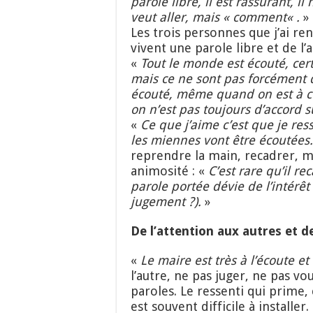
parole libre, il est rassurant, il
veut aller, mais
«
commen
t
«
.
»
Les trois personnes que j’ai ren
vivent une parole libre et de l’
«
Tout le monde est écouté, cer
mais ce ne sont pas forcément 
écouté, même quand on est à côt
on n’est pas toujours d’accord s
«
C
e que j’aime c’est que je re
les miennes vont être écoutées.
reprendre la main, recadrer, ma
animosité : «
C’
est rare qu’il re
parole portée dévie de l’intérêt
jugement ?).
»
De l’attention aux autres et d
«
Le maire est très à l’écoute et
l’autre, ne pas juger, ne pas vou
paroles. Le ressenti qui prime,
est souvent difficile à installe