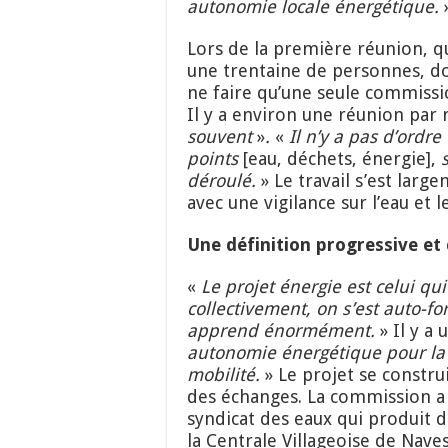
autonomie locale énergétique.
»
Lors de la première réunion, q
une trentaine de personnes, don
ne faire qu’une seule commissio
Il y a environ une réunion par
souvent
»
.
«
Il n’y a pas d’ordre
points
[eau, déchets, énergie],
déroulé.
» Le travail s’est larg
avec une vigilance sur l’eau e
Une définition progressive et 
«
Le projet énergie est celui
q
ui
collectivement, on s’est auto-f
apprend énormément.
» Il y a 
autonomie énergétique
pour l
mobilité.
» Le projet se constru
des échanges. La commission a 
syndicat des eaux qui produit d
la Centrale Villageoise de Nav