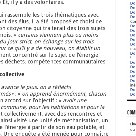
 Et, il y a des volontaires.
Dos
Dos
Dos
ui rassemble les trois thématiques avec
Dos
t des élus, il a été proposé et choisi de
Cor
Dos
n citoyenne qui traiterait des trois sujets.
Dos
 mois, «
certains viennent plus ou moins
Dos
Dos
 du jour strict, on échange sur les trois
Dos
sur ce qu’il y a de nouveau, on établit un
qua
Dos
ement concentré sur le sujet de l’énergie,
!
t les déchets, compétences communautaires.
Dos
Dos
Dos
collective
Dos
Dos
iné
 avance le plus, on a réfléchi
Dos
ormé
s
», «
on apprend énormément, chacun
Dos
un accord sur l’objectif : «
avoir une
a commune, pou
r les habitations et pour la
Com
it collectivement, avec des rencontres et
ainsi visité une unité de méthanisation, un
Lin
e l’énergie à partir de son eau potable, et
ou 
es. Une enquête a été menée pour connaître