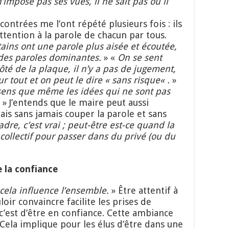
 n’impose pas ses vues, il ne sait pas où il
contrées me l’ont répété plusieurs fois : ils
attention à la parole de chacun par tous.
tains ont une parole plus aisée et écoutée,
des paroles dominantes.
» «
O
n se sent
é de la plaque, il n’y a pas de jugement,
ur tout et on peut le dire
«
sans risque
«
.
»
ssens
que
même les idées qui ne sont pas
» J’entends que le maire peut aussi
is sans jamais couper la parole et sans
cadre, c’est vrai ; peut-être est-ce quand la
 collectif pour passer dans du privé (ou du
e la confiance
 cela influence l’ensemble.
» Être attentif à
loir convaincre facilite les prises de
 c’est d’être en confiance. Cette ambiance
r. Cela implique pour les élus d’être dans une