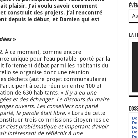
ait plaisir. J’ai voulu savoir comment
Évè
et construit des projets. J’ai rencontré
Au
ent depuis le début, et Damien qui est
La T
idées
»
22. À ce moment, comme encore
rce unique pour l’eau potable, porté par la
 fortement débat parmi les habitants du
ncelloise organise donc une réunion
 des déchets (autre projet communautaire)
Participent à cette réunion entre 100 et
ation de 630 habitants. «
Il y a eu une
agées et des échanges. Le discours
du maire
hanges
ouverts
. Les conseillers ont parlé
Doss
arlé, la parole était libre.
» Lors de cette
Dos
onstituer trois commissions citoyennes de
Dos
ar c’
est
problématique et important d’avoir
Dos
Dos
ait intéressant de réfléchir à une
Dos