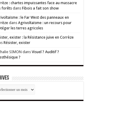
rèze : chartes impuissantes face au massacre
 forêts
dans
Fibois a fait son show
ivoltaïsme : le Far West des panneaux en
rrèze
dans
Agrivoltaïsme : un recours pour
téger les terres agricoles
ister, exister : la Résistance juive en Corrèze
ns
Résister, exister
thalie SIMON
dans
Visuel ? Auditif ?
esthésique ?
HIVES
CHIVES