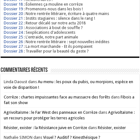
Dossier 18
: Éoliennes ça mouline en corrèze
Dossier 19
: Promenons-nous dans les bois !
Dossier 20
: Notre rentrée littéraire, écriture à quatre mains
Dossier 21
: Instits stagiaires : silence dans le rang !
Dossier 22
: Retour décalé sur notre actu 2018
Dossier 23
: Associations à bout de souffle ?
Dossier 24
: Sexplications d'adolescents
Dossier 25
: L'entraide, notre part animale
Dossier 26
: Notre rentrée littéraire : sept nouvelles inédites
Dossier 27
: La mort marchande - Et ils pompaient
Dossier 28
: Travailler pour la beauté du geste ?
Commentaires récents
Linda Daoust
dans
Au menu : les poux du pubis, ou morpions, espèce en
voie de disparition !
Corrèze : chartes impuissantes face au massacre des forêts
dans
Fibois a
fait son show
Agrivoltaïsme : le Far West des panneaux en Corrèze
dans
Agrivoltaïsme :
un recours pour protéger les terres agricoles
Résister, exister : la Résistance juive en Corrèze
dans
Résister, exister
Nathalie SIMON
dans
Visuel ? Auditif ? Kinesthésique ?