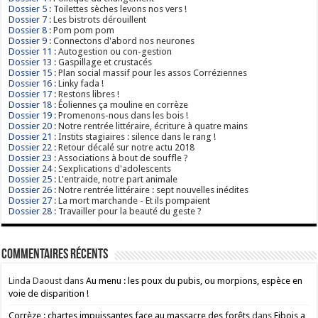
Dossier 5
: Toilettes sèches levons nos vers !
Dossier 7
: Les bistrots dérouillent
Dossier 8
: Pom pom pom
Dossier 9
: Connectons d'abord nos neurones
Dossier 11
: Autogestion ou con-gestion
Dossier 13
: Gaspillage et crustacés
Dossier 15
: Plan social massif pour les assos Corréziennes
Dossier 16
: Linky fada !
Dossier 17
: Restons libres !
Dossier 18
: Éoliennes ça mouline en corrèze
Dossier 19
: Promenons-nous dans les bois !
Dossier 20
: Notre rentrée littéraire, écriture à quatre mains
Dossier 21
: Instits stagiaires : silence dans le rang !
Dossier 22
: Retour décalé sur notre actu 2018
Dossier 23
: Associations à bout de souffle ?
Dossier 24
: Sexplications d'adolescents
Dossier 25
: L'entraide, notre part animale
Dossier 26
: Notre rentrée littéraire : sept nouvelles inédites
Dossier 27
: La mort marchande - Et ils pompaient
Dossier 28
: Travailler pour la beauté du geste ?
Commentaires récents
Linda Daoust
dans
Au menu : les poux du pubis, ou morpions, espèce en
voie de disparition !
Corrèze : chartes impuissantes face au massacre des forêts
dans
Fibois a