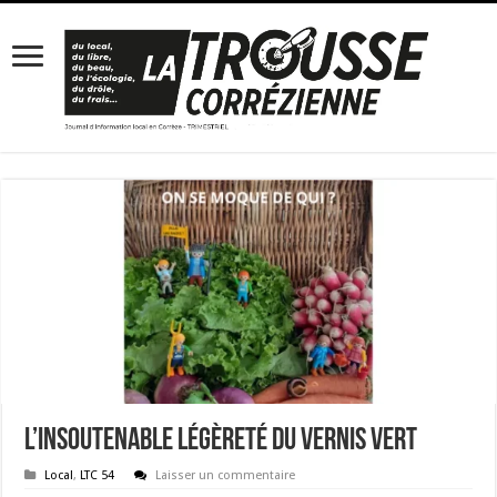
L’insoutenable légèreté du vernis vert
Local
,
LTC 54
Laisser un commentaire