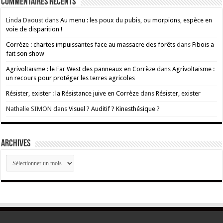
Commentaires récents
Linda Daoust
dans
Au menu : les poux du pubis, ou morpions, espèce en
voie de disparition !
Corrèze : chartes impuissantes face au massacre des forêts
dans
Fibois a
fait son show
Agrivoltaïsme : le Far West des panneaux en Corrèze
dans
Agrivoltaïsme :
un recours pour protéger les terres agricoles
Résister, exister : la Résistance juive en Corrèze
dans
Résister, exister
Nathalie SIMON
dans
Visuel ? Auditif ? Kinesthésique ?
ARCHIVES
ARCHIVES