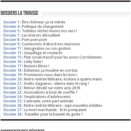
Dossiers La Trousse
Dossier 1
: Être chômeur ça se mérite
Dossier 4
: Politique du changement
Dossier 5
: Toilettes sèches levons nos vers !
Dossier 7
: Les bistrots dérouillent
Dossier 8
: Pom pom pom
Dossier 9
: Connectons d'abord nos neurones
Dossier 11
: Autogestion ou con-gestion
Dossier 13
: Gaspillage et crustacés
Dossier 15
: Plan social massif pour les assos Corréziennes
Dossier 16
: Linky fada !
Dossier 17
: Restons libres !
Dossier 18
: Éoliennes ça mouline en corrèze
Dossier 19
: Promenons-nous dans les bois !
Dossier 20
: Notre rentrée littéraire, écriture à quatre mains
Dossier 21
: Instits stagiaires : silence dans le rang !
Dossier 22
: Retour décalé sur notre actu 2018
Dossier 23
: Associations à bout de souffle ?
Dossier 24
: Sexplications d'adolescents
Dossier 25
: L'entraide, notre part animale
Dossier 26
: Notre rentrée littéraire : sept nouvelles inédites
Dossier 27
: La mort marchande - Et ils pompaient
Dossier 28
: Travailler pour la beauté du geste ?