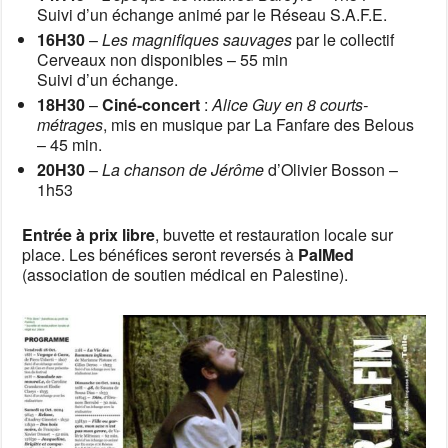
Suivi d’un échange animé par le Réseau S.A.F.E.
16H30
–
Les magnifiques sauvages
par le collectif
Cerveaux non disponibles – 55 min
Suivi d’un échange.
18H30
–
Ciné-concert
:
Alice Guy en 8 courts-
métrages
, mis en musique par La Fanfare des Belous
– 45 min.
20H30
–
La chanson de Jérôme
d’Olivier Bosson –
1h53
Entrée à prix libre
, buvette et restauration locale sur
place. Les bénéfices seront reversés à
PalMed
(association de soutien médical en Palestine).