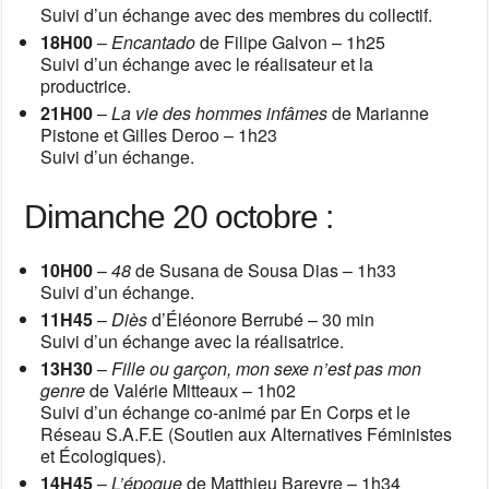
Suivi d’un échange avec des membres du collectif.
18H00
–
Encantado
de Filipe Galvon – 1h25
Suivi d’un échange avec le réalisateur et la
productrice.
21H00
–
La vie des hommes infâmes
de Marianne
Pistone et Gilles Deroo – 1h23
Suivi d’un échange.
Dimanche 20 octobre :
10H00
–
48
de Susana de Sousa Dias – 1h33
Suivi d’un échange.
11H45
–
Diès
d’Éléonore Berrubé – 30 min
Suivi d’un échange avec la réalisatrice.
13H30
–
Fille ou garçon, mon sexe n’est pas mon
genre
de Valérie Mitteaux – 1h02
Suivi d’un échange co-animé par En Corps et le
Réseau S.A.F.E (Soutien aux Alternatives Féministes
et Écologiques).
14H45
–
L’époque
de Matthieu Bareyre – 1h34