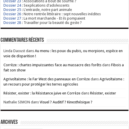
Dossier 23
: Associations à bout de souffle ?
Dossier 24
: Sexplications d'adolescents
Dossier 25
: L'entraide, notre part animale
Dossier 26
: Notre rentrée littéraire : sept nouvelles inédites
Dossier 27
: La mort marchande - Et ils pompaient
Dossier 28
: Travailler pour la beauté du geste ?
Commentaires récents
Linda Daoust
dans
Au menu : les poux du pubis, ou morpions, espèce en
voie de disparition !
Corrèze : chartes impuissantes face au massacre des forêts
dans
Fibois a
fait son show
Agrivoltaïsme : le Far West des panneaux en Corrèze
dans
Agrivoltaïsme :
un recours pour protéger les terres agricoles
Résister, exister : la Résistance juive en Corrèze
dans
Résister, exister
Nathalie SIMON
dans
Visuel ? Auditif ? Kinesthésique ?
ARCHIVES