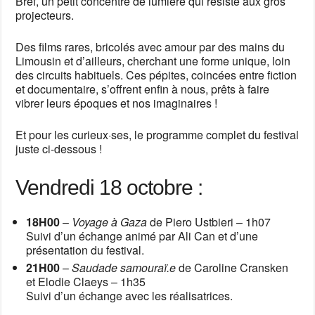
Bref, un petit concentré de lumière qui résiste aux gros
projecteurs.
Des films rares, bricolés avec amour par des mains du
Limousin et d’ailleurs, cherchant une forme unique, loin
des circuits habituels. Ces pépites, coincées entre fiction
et documentaire, s’offrent enfin à nous, prêts à faire
vibrer leurs époques et nos imaginaires !
Et pour les curieux·ses, le programme complet du festival
juste ci-dessous !
Vendredi 18 octobre :
18H00
–
Voyage à Gaza
de Piero Ustbieri – 1h07
Suivi d’un échange animé par Ali Can et d’une
présentation du festival.
21H00
–
Saudade samouraï.e
de Caroline Cransken
et Elodie Claeys – 1h35
Suivi d’un échange avec les réalisatrices.